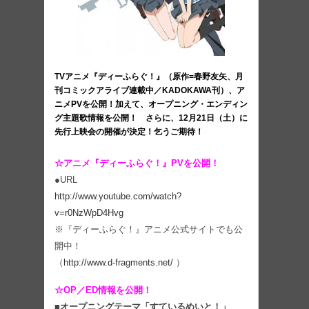
TVアニメ『ディーふらぐ！』（原作=春野友矢、月
刊コミックアライブ連載中／KADOKAWA刊）、ア
ニメPVを公開！加えて、オープニング・エンディン
グ主題歌情報を公開！ さらに、12月21⽇（土）に
先⾏上映会の開催が決定！乞うご期待！
☆アニメ『ディーふらぐ！』PVを公開！
●URL
http://www.youtube.com/watch?
v=r0NzWpD4Hvg
※『ディーふらぐ！』アニメ公式サイトでも公
開中！
（
http://www.d-fragments.net/
）
☆OP／ED情報を公開！
■オープニングテーマ「すているめいと！」