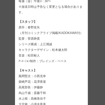
毎週（⾦）午後3：30〜
※放送日時は予告なく変更となる場合がありま
す。
【スタッフ】
原作：春野友矢
（月刊コミックアライブ掲載/KADOKAWA刊）
監督：菅原静貴
シリーズ構成：上江洲誠
キャラクターデザイン：松本健太郎
音楽：松田彬人
ｱﾆﾒｰｼｮﾝ制作：ブレインズ・ベース
【キャスト】
風間堅次：⼩⻄克幸
柴崎芦花：花澤⾹菜
⾼尾部⻑：伊藤静
烏山千歳：斎藤千和
水上桜：⾼橋美佳子
大沢南：⼩清水亜美