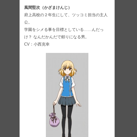
風間堅次（かざまけんじ）
府上⾼校の２年生にして、ツッコミ担当の主人
公。
学園をシメる事を目標としている……んだっ
け？ なんだかんだで頼りになる男。
CV：⼩⻄克幸