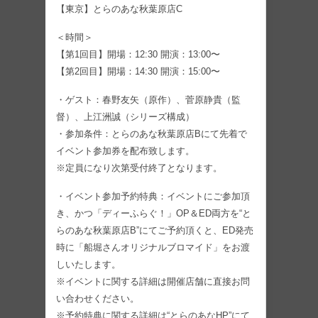
【東京】とらのあな秋葉原店C
＜時間＞
【第1回目】開場：12:30 開演：13:00〜
【第2回目】開場：14:30 開演：15:00〜
・ゲスト：春野友矢（原作）、菅原静貴（監
督）、上江洲誠（シリーズ構成）
・参加条件：とらのあな秋葉原店Bにて先着で
イベント参加券を配布致します。
※定員になり次第受付終了となります。
・イベント参加予約特典：イベントにご参加頂
き、かつ「ディーふらぐ！」OP＆ED両方を“と
らのあな秋葉原店B”にてご予約頂くと、ED発売
時に「船堀さんオリジナルブロマイド」をお渡
しいたします。
※イベントに関する詳細は開催店舗に直接お問
い合わせください。
※予約特典に関する詳細は“とらのあなHP”にて