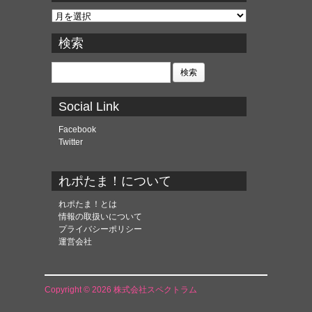
ア
ー
カ
検索
イ
ブ
検
索:
Social Link
Facebook
Twitter
れポたま！について
れポたま！とは
情報の取扱いについて
プライバシーポリシー
運営会社
Copyright © 2026 株式会社スペクトラム