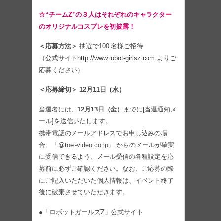
☆“チームZ”の３人はそれぞれのキャラクター
のオリジナルコスプレを初披露！
＜応募方法＞
抽選で100 名様ご招待
（公式サイト
http://www.robot-girlsz.com
よりご
応募ください）
＜応募締切＞ 12月11日（水）
当選者には、
12月13日（金）
までに[当選通知メ
ール]を送信いたします。
携帯電話のメールアドレスでお申し込みの場
合、「@toei-video.co.jp」 からのメールが確実
に受信できるよう、メール受信の各種設定を応
募前に必ずご確認ください。なお、ご応募の際
にご記入いただいた個人情報は、イベント終了
後に破棄させていただきます。
●「ロボットガールズZ」公式サイト