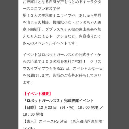
お披露⽬となる⾃⾝が声をつとめるキャラクタ
ーのコスプレ⾐装で登
場！３⼈の主題歌ミニライブや、あしゅら男爵
を演じる久川綾、機械獣少⼥・ガラダちゃん役
森下由樹⼦、ダブラスちゃん役の東⼭奈央を加
えた６⼈によるトークショなど、内容盛りだく
さんのスペシャルイベントです！
イベントはロボットガールズZ の公式サイトか
らの応募で１００名様を無料ご招待！ クリス
マスイブイブでもある23 ⽇、スペシャルな⼀⽇
をお届けします。皆様のご応募お待ちしており
ます！
【イベント概要】
『ロボットガールズＺ』完成披露イベント
【日時】 12 月23 日 （月・祝） 18：00 開場 ／
18：30 開演
【東京】 スペースFS 汐留 （東京都港区東新橋
1-1-16）