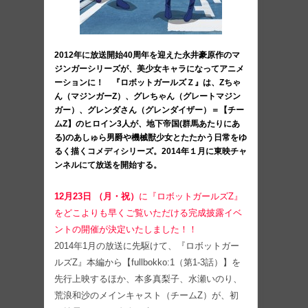
2012年に放送開始40周年を迎えた永井豪原作のマ
ジンガーシリーズが、美少⼥キャラになってアニメ
ーションに！ 『ロボットガールズＺ』は、Zちゃ
ん（マジンガーZ）、グレちゃん（グレートマジン
ガー）、グレンダさん（グレンダイザー）＝【チー
ムZ】のヒロイン3⼈が、地下帝国(群⾺あたりにあ
る)のあしゅら男爵や機械獣少⼥とたたかう⽇常をゆ
るく描くコメディシリーズ。2014年１⽉に東映チャ
ンネルにて放送を開始する。
12⽉23⽇ （⽉・祝）
に『ロボットガールズZ』
をどこよりも早くご覧いただける完成披露イベ
ントの開催が決定いたしました！！
2014年1⽉の放送に先駆けて、『ロボットガー
ルズZ』本編から【fullbokko:1（第1-3話）】を
先⾏上映するほか、本多真梨⼦、⽔瀬いのり、
荒浪和沙のメインキャスト（チームZ）が、初