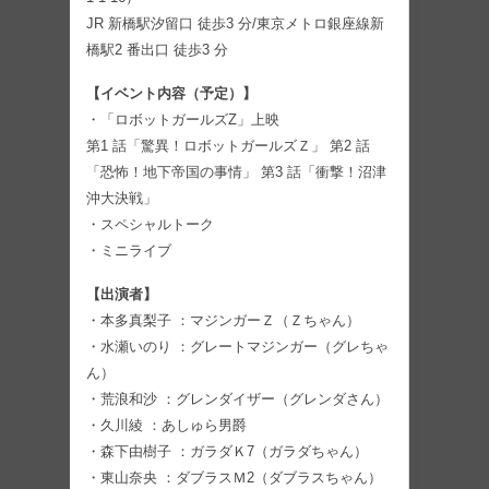
JR 新橋駅汐留口 徒歩3 分/東京メトロ銀座線新
橋駅2 番出口 徒歩3 分
【イベント内容（予定）】
・「ロボットガールズZ」上映
第1 話「驚異！ロボットガールズＺ」 第2 話
「恐怖！地下帝国の事情」 第3 話「衝撃！沼津
沖大決戦」
・スペシャルトーク
・ミニライブ
【出演者】
・本多真梨子 ：マジンガーＺ（Ｚちゃん）
・水瀬いのり ：グレートマジンガー（グレちゃ
ん）
・荒浪和沙 ：グレンダイザー（グレンダさん）
・久川綾 ：あしゅら男爵
・森下由樹子 ：ガラダＫ7（ガラダちゃん）
・東山奈央 ：ダブラスＭ2（ダブラスちゃん）