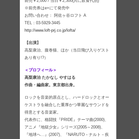
前売￥2,000 / 当日￥2,300(共に飲食代別)
※前売券はe+にて発売中
お問い合わせ： 阿佐ヶ谷ロフト A
TEL：03-5929-3445
http://www.loft-prj.co.jp/lofta/
【出演】
高梨康治、腹巻猫、ほか（当日飛び入りゲスト
あり有り!?）
＜プロフィール＞
高梨康治 たかなし やすはる
作曲・編曲家。東京都出身。
ロックを音楽的原点とし、ハードロックとオー
ケストラを融合した重厚かつ華麗なサウンドを
得意とする音楽家。
代表作に、格闘技『PRIDE』テーマ曲(2000)、
アニメ『地獄少女』シリーズ(2005～2008)、
『地球へ…』(2007)、『NARUTO－ナルト－疾