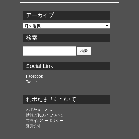
アーカイブ
ア
ー
カ
検索
イ
ブ
検
索:
Social Link
Facebook
Twitter
れポたま！について
れポたま！とは
情報の取扱いについて
プライバシーポリシー
運営会社