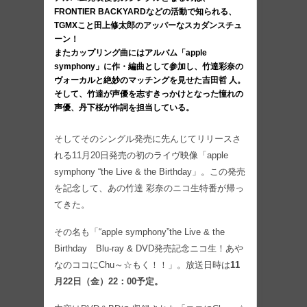
FRONTIER BACKYARDなどの活動で知られる、
TGMXこと田上修太郎のアッパーなスカダンスチュ
ーン！
またカップリング曲にはアルバム「apple
symphony」に作・編曲として参加し、竹達彩奈の
ヴォーカルと絶妙のマッチングを見せた吉田哲 人。
そして、竹達が声優を志すきっかけとなった憧れの
声優、丹下桜が作詞を担当している。
そしてそのシングル発売に先んじてリリースさ
れる11月20日発売の初のライヴ映像「apple
symphony “the Live & the Birthday」。この発売
を記念して、あの竹達 彩奈のニコ生特番が帰っ
てきた。
その名も「“apple symphony”the Live & the
Birthday Blu-ray & DVD発売記念ニコ生！あや
なのココにChu～☆もく！！」。放送日時は
11
月22日（金）22：00予定。