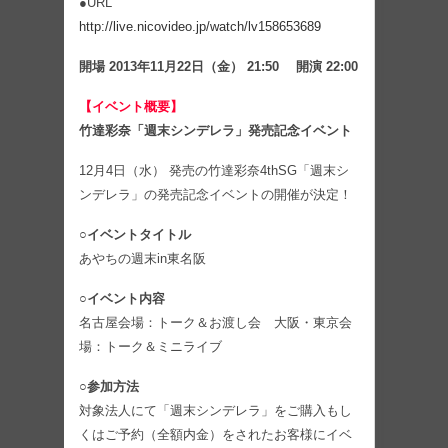
●URL
http://live.nicovideo.jp/watch/lv158653689
開場 2013年11月22日（金） 21:50 開演 22:00
【イベント概要】
竹達彩奈「週末シンデレラ」発売記念イベント
12月4日（水） 発売の竹達彩奈4thSG「週末シ
ンデレラ」の発売記念イベントの開催が決定！
○イベントタイトル
あやちの週末in東名阪
○イベント内容
名古屋会場：トーク＆お渡し会 大阪・東京会
場：トーク＆ミニライブ
○参加方法
対象法人にて「週末シンデレラ」をご購入もし
くはご予約（全額内金）をされたお客様にイベ