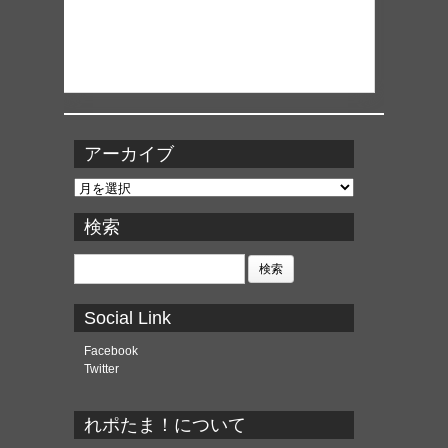
アーカイブ
ア
ー
カ
検索
イ
ブ
検
索:
Social Link
Facebook
Twitter
れポたま！について