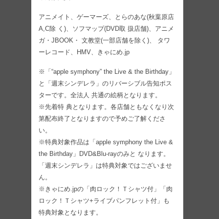
アニメイト、ゲーマーズ、とらのあな(秋葉原店
A,C除 く)、ソフマップ(DVD取 扱店舗)、アニメ
ガ・JBOOK・ 文教堂(一部店舗を除く)、 タワ
ーレコード、HMV、きゃにめ.jp
※「“apple symphony” the Live & the Birthday」
と「週末シンデレラ」のリバーシブル告知ポス
ターです。全法人 共通の絵柄となります。
※先着特 典となります。各店舗ともなくなり次
第配布終了となりますので予めご了解くださ
い。
※特典対象作品は「apple symphony the Live &
the Birthday」DVD&Blu-rayのみと なります。
「週末シンデレラ」は特典対象ではございませ
ん。
※きゃにめ.jpの「肉ロック！Ｔシャツ付」「肉
ロック！Ｔシャツ+ライブパンフレット付」も
特典対象となります。