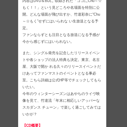
内容はDVD＆BDに 収録された「ココにChu～☆
もく！！」という見どころや名場面を特別に公
開。どんな場面が飛び出すか、竹達彩奈に“Chu
～☆もく”せずにはいられな い生放送となる予
定。
ファンならずとも注目となる放送になる予感が
今から感じずにはいられない。
また、シングル発売を記念したリリースイベン
トや各ショップの法人特典も決定。東京、名古
屋、大阪で開か れる久々のリリースイベントだ
けあってファンマストのイベントとなる事必
至。こちら詳細は公式HP等でチェックしてもら
いたい。
今年のウィンターシーズンはあやちのライヴ映
像を見て、竹達流「年末に相応しいアッパーな
スカダンス チューン」で楽しく過ごしてみては
いかが？
【CD概要】