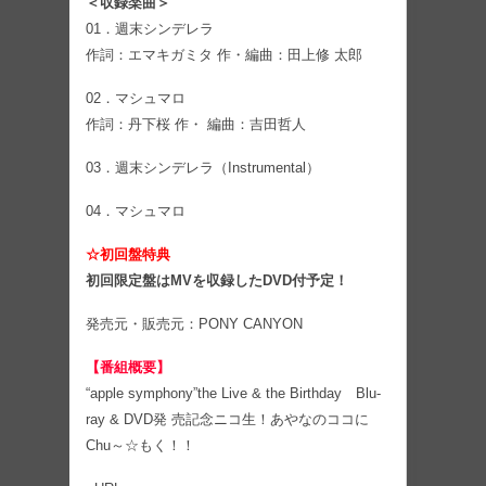
＜収録楽曲＞
01．週末シンデレラ
作詞：エマキガミタ 作・編曲：田上修 太郎
02．マシュマロ
作詞：丹下桜 作・ 編曲：吉田哲人
03．週末シンデレラ（Instrumental）
04．マシュマロ
☆初回盤特典
初回限定盤はMVを収録したDVD付予定！
発売元・販売元：PONY CANYON
【番組概要】
“apple symphony”the Live & the Birthday Blu-
ray & DVD発 売記念ニコ生！あやなのココに
Chu～☆もく！！