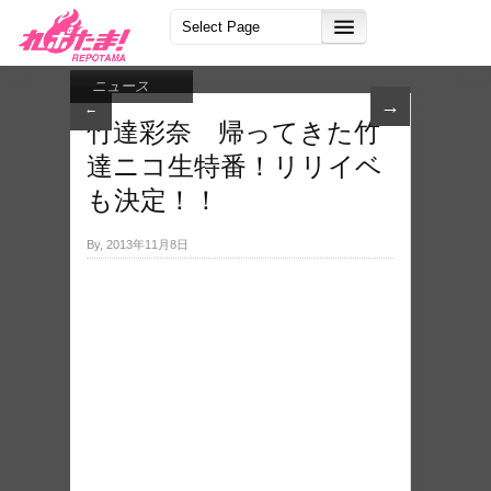
ニュース
→
←
竹達彩奈 帰ってきた竹
達ニコ生​特番！リリイベ
も決定​！！
By, 2013年11月8日