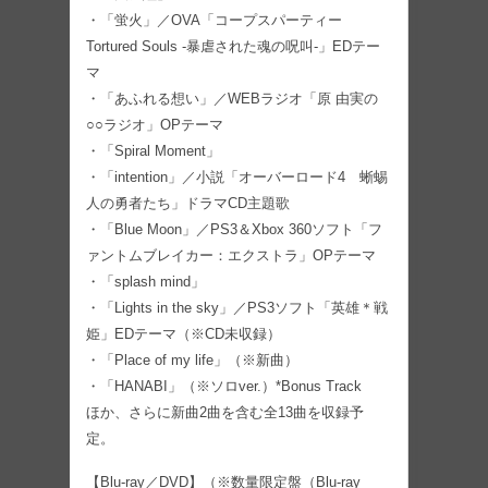
・「蛍火」／OVA「コープスパーティー
Tortured Souls -暴虐された魂の呪叫-」EDテー
マ
・「あふれる想い」／WEBラジオ「原 由実の
○○ラジオ」OPテーマ
・「Spiral Moment」
・「intention」／小説「オーバーロード4 蜥蜴
人の勇者たち」ドラマCD主題歌
・「Blue Moon」／PS3＆Xbox 360ソフト「フ
ァントムブレイカー：エクストラ」OPテーマ
・「splash mind」
・「Lights in the sky」／PS3ソフト「英雄＊戦
姫」EDテーマ（※CD未収録）
・「Place of my life」（※新曲）
・「HANABI」（※ソロver.）*Bonus Track
ほか、さらに新曲2曲を含む全13曲を収録予
定。
【Blu-ray／DVD】（※数量限定盤（Blu-ray