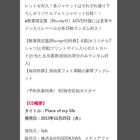
レットを封入！各ジャケットはそれぞれ撮り下
ろしオリジナルフォトジャケット仕様！！
●数量限定盤（Blu-ray付）&DVD付盤には直筆サ
イン入りレーベルが各15枚ランダム封入！
【数量限定盤(Blu-ray付)特典】A賞(オリジナルT
シャツ)とB賞(プリントサイン入りポストカー
ド)が当たる当選券(初回出荷分のみランダム封
入)
【毎回特典】原由実フォト満載の豪華ブックレ
ット
《予約先着特典》 B2発売告知ポスター
【CD概要】
タイトル：Place of my life
発売日：2013年12月25日（水）
発売元：5pb.
販売元：株式会社KADOKAWA メディアファ