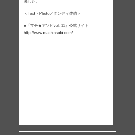
幕した。
＜Text・Photo／ダンディ佐伯＞
●『マチ★アソビvol. 11』公式サイト
http://www.machiasobi.com/