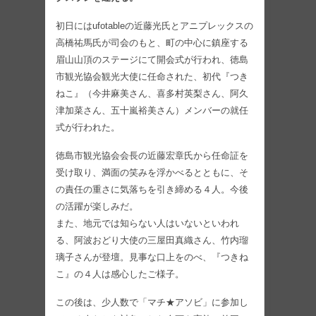
初日にはufotableの近藤光氏とアニプレックスの
高橋祐馬氏が司会のもと、町の中心に鎮座する
眉山山頂のステージにて開会式が行われ、徳島
市観光協会観光大使に任命された、初代『つき
ねこ』（今井麻美さん、喜多村英梨さん、阿久
津加菜さん、五十嵐裕美さん）メンバーの就任
式が行われた。
徳島市観光協会会長の近藤宏章氏から任命証を
受け取り、満面の笑みを浮かべるとともに、そ
の責任の重さに気落ちを引き締める４人。今後
の活躍が楽しみだ。
また、地元では知らない人はいないといわれ
る、阿波おどり大使の三屋田真織さん、竹内瑠
璃子さんが登壇。見事な口上をのべ、『つきね
こ』の４人は感心したご様子。
この後は、少人数で「マチ★アソビ」に参加し