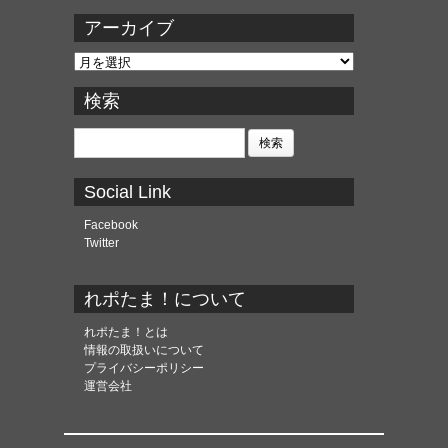
アーカイブ
ア
ー
カ
検索
イ
ブ
検
索:
Social Link
Facebook
Twitter
れポたま！について
れポたま！とは
情報の取扱いについて
プライバシーポリシー
運営会社