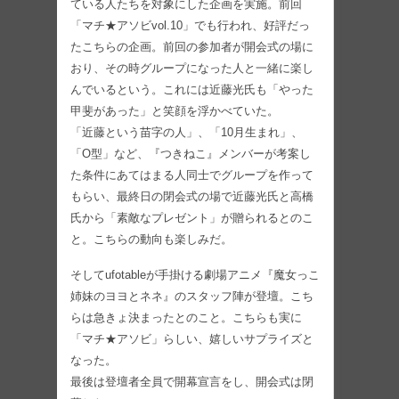
ている人たちを対象にした企画を実施。前回
「マチ★アソビvol.10」でも行われ、好評だっ
たこちらの企画。前回の参加者が開会式の場に
おり、その時グループになった人と一緒に楽し
んでいるという。これには近藤光氏も「やった
甲斐があった」と笑顔を浮かべていた。
「近藤という苗字の人」、「10月生まれ」、
「O型」など、『つきねこ』メンバーが考案し
た条件にあてはまる人同士でグループを作って
もらい、最終日の閉会式の場で近藤光氏と高橋
氏から「素敵なプレゼント」が贈られるとのこ
と。こちらの動向も楽しみだ。
そしてufotableが手掛ける劇場アニメ『魔女っこ
姉妹のヨヨとネネ』のスタッフ陣が登壇。こち
らは急きょ決まったとのこと。こちらも実に
「マチ★アソビ」らしい、嬉しいサプライズと
なった。
最後は登壇者全員で開幕宣言をし、開会式は閉