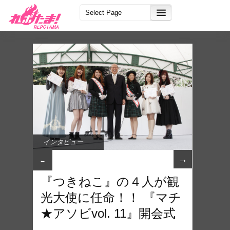
インタビュー
→
←
『つきねこ』の４人が観
光大使に任命！！ 『マチ
★アソビvol. 11』開会式