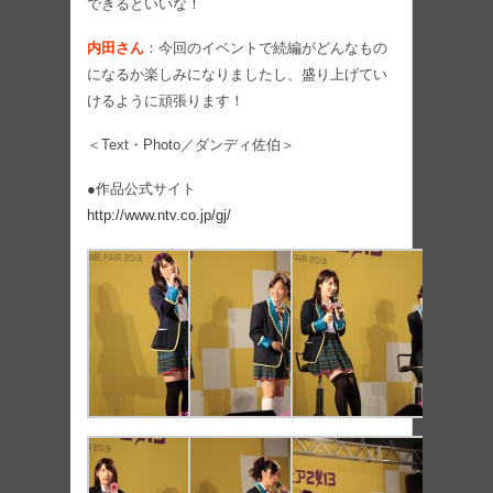
できるといいな！
内田さん
：今回のイベントで続編がどんなもの
になるか楽しみになりましたし、盛り上げてい
けるように頑張ります！
＜Text・Photo／ダンディ佐伯＞
●作品公式サイト
http://www.ntv.co.jp/gj/