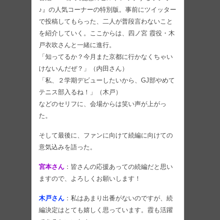
♪』の人気コーナーの特別版。事前にツイッター
で投稿してもらった、二人が普段言わないこと
を紹介していく。ここからは、四ノ宮 霞役・木
戸衣吹さんと一緒に進行。
「知ってるか？今月また京都に行かなくちゃい
けないんだぜ？」（内田さん）
「私、２学期デビューしたいから、GJ部やめて
テニス部入るね！」（木戸）
などのセリフに、会場からは笑い声が上がっ
た。
そして最後に、ファンに向けて続編に向けての
意気込みを語った。
宮本さん
：皆さんの応援あっての続編だと思い
ますので、よろしくお願いします！
木戸さん
：私はあまり出番がないのですが、続
編決定はとても嬉しく思っています。霞も活躍