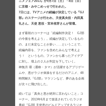
ニメフェア2013』が9月7日（土）・8日（日）
に京都・みやこめっせで行われた。
7日には、TVアニメの続編が決定している『GJ
部』のステージが行われ、天使真央役・内田真
礼さん、天使 恵役・宮本侑芽さんが登壇。
まず最初のコーナーは「続編制作決定！ GJ部
の今後を考えよう」。続編が決定しているもの
の、まだ未定なことが多い……ということで、
続編内容を、ファンを含めたみんなで考えよ
う！ というもの。ファンから募ったアイデア
に対し、壇上の２人が判定を下していく。
神無月 環（通称・タマ）が活躍するアプリゲー
ムや、恵がラジオ体操をするだけのアニメ、48
時間耐久『GJ部』マラソンなど、夢のある企画
が次々に飛び出した。
続いては「真央と恵が絶対に言わないこと」コ
ーナー。2013年6月まで放送されていたラジオ
番組『GJ部 天使恵のビルドアップするラジオ