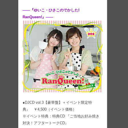
――『ゆいこ・ひさこのでかした!
RanQueen!』――
●DJCD vol.3【豪華盤】＋イベント限定特
典』 ￥4,500（イベント価格）
※イベント特典：特典CD 『ご当地お好み焼き
対決！アフタートークCD』