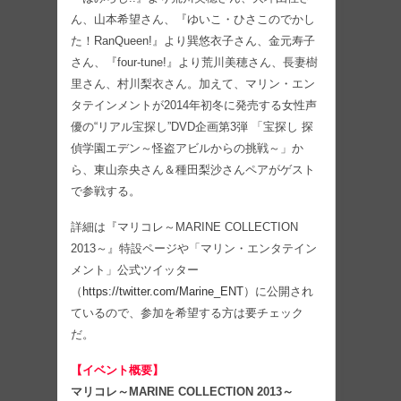
ん、山本希望さん、『ゆいこ・ひさこのでかし
た！RanQueen!』より巽悠衣子さん、金元寿子
さん、『four-tune!』より荒川美穂さん、長妻樹
里さん、村川梨衣さん。加えて、マリン・エン
タテインメントが2014年初冬に発売する女性声
優の“リアル宝探し”DVD企画第3弾 「宝探し 探
偵学園エデン～怪盗アビルからの挑戦～」か
ら、東山奈央さん＆種田梨沙さんペアがゲスト
で参戦する。
詳細は『マリコレ～MARINE COLLECTION
2013～』特設ページや「マリン・エンタテイン
メント」公式ツイッター
（
https://twitter.com/Marine_ENT
）に公開され
ているので、参加を希望する方は要チェック
だ。
【イベント概要】
マリコレ～MARINE COLLECTION 2013～