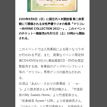
2103年9月8日（日）に国立代々木競技場 第二体育
館にて開催される女性声優ラジオの祭典『マリコレ
～MARINE COLLECTION 2013～』。このイベント
のチケット一般販売が8月31日（土）10時から開始
される。
このイベントでは人気番組による様々なコラボ
が行われる予定。また、貴重なイベント限定特
典CDやDVDを付けた番組最新CD・DVDを限定
数販売する他、各番組のグッズやパンフレット
等の『マリコレ』専用グッズの販売も行われ
る。
出演は『あおい・さおりの新番組 (｀・ω・
´)』より悠木碧さん＆早見沙織さん、『竹達彩
奈のMy Sweets Home』より竹達彩奈さん、
『佐倉綾音 Ayane＊LDK』より佐倉綾音さん、
『はみらじ!!』より荒川美穂さん、大坪由佳さ