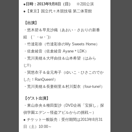
●日時：2013年9月8日（日）
※2回公演
●【東京】国立代々木競技場 第二体育館
【出演】
・悠木碧＆早見沙織（あおい・さおりの新番
組 (｀・ω・´)）
・竹達彩奈（竹達彩奈のMy Sweets Home）
・佐倉綾音（佐倉綾音 Ayane＊LDK）
・荒川美穂＆大坪由佳＆山本希望（はみら
じ!!）
・巽悠衣子＆金元寿子（ゆいこ・ひさこのでか
した！RanQueen!）
・荒川美穂＆長妻樹里＆村川梨衣（four-tune!）
【ゲスト出演】
・東山奈央＆種田梨沙（DVD企画「宝探し」探
偵学園エデン～怪盗アビルからの挑戦～）
● チケット一般販売：受付期間は2013年8月31
日（土）10:00～