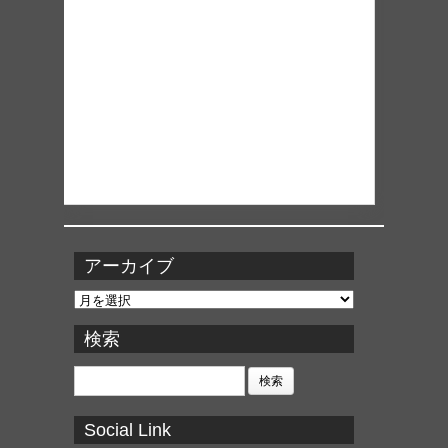
アーカイブ
ア
ー
カ
検索
イ
ブ
検
索:
Social Link