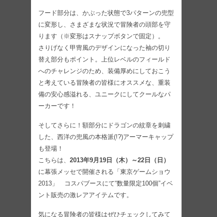
フード部分は、かぶった状態で3パターンの兜型
に変形し、さまざまな状況で冒険者の頭部を守
ります（※変形はスナップボタンで固定）。
さりげなく甲冑風のデザインになった袖の切り
替え部分もポイント。上位レベルのフィールド
へのチャレンジのため、装備厚めにしておこう
と考えている冒険者の皆様にオススメな、重装
備の安心感溢れる、ユニークにしてクールなパ
ーカーです！
そしてさらに！額部分にドラゴンの紋章を刺繍
した、西洋の兜風の本格派(!?)アーマーキャップ
も登場！
こちらは、
2013年9月19日（木）～22日（日）
に幕張メッセで開催される「東京ゲームショウ
2013」 コスパブースにて“数量限定100個”イベ
ント販売の激レアアイテムです。
気になる冒険者の皆様はぜひチェックしてみて