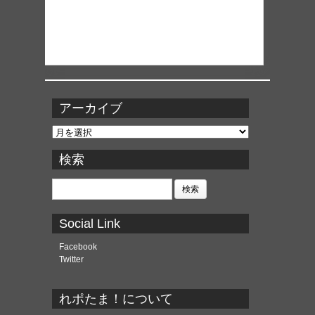
アーカイブ
ア
ー
カ
検索
イ
ブ
検
索:
Social Link
Facebook
Twitter
れポたま！について