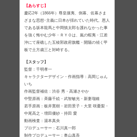
【あらすじ】
慶応2年（1866年）尊皇攘夷、倒幕、佐幕さま
ざまな思想･主義に日本が揺れていた時代。恩人
である坂本龍馬と中岡慎太郎を護れなかった事
を強く悔やむ少年・ＲＹＯは、嵐の蝦夷・江差
沖にて座礁した五稜郭政府旗艦・開陽の傾く甲
板で土方歳三と対峙する。
【スタッフ】
監督：千明孝一
キャラクターデザイン・作画指導：高岡じゅん
いち
作画監督補佐：渋谷 秀・高瀬さやか
中堅原画：斉藤千絵・武智敏光・新妻瑠維
若手原画：板井寛樹・岩田景子・大里 咲憂梨・
中尾高之・増田優紗・持田 愛
動画検査：湯本真央
プロデューサー：石川真一郎
制作プロデューサー：奥山真吾