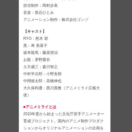
担当制作：岡村歩美
音楽：黒石ひとみ
アニメーション制作：株式会社ゴンゾ
【キャスト】
RYO：悠木 碧
黒：寿 美菜子
坂本龍馬：藤原啓治
お龍：茅野愛衣
土方歳三：森川智之
中村半次郎：小野友樹
中岡慎太郎：高橋伸也
大久保利通：西川貴教（アニメミライ広報大
使）
■アニメミライとは
2010年度から始まった文化庁若手アニメーター
育成プロジェクト。国内のアニメ制作プロダク
ションからオリジナルアニメーションの企画を