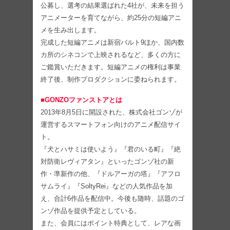
公募し、選考の結果選ばれた4社が、未来を担う
アニメーターを育てながら、約25分の短編アニ
メを生み出します。
完成した短編アニメは新宿バルト9ほか、国内数
カ所のシネコンで上映されるなど、多くの方に
ご鑑賞いただきます。短編アニメの権利は事業
終了後、制作プロダクションに委ねられます。
■GONZOファンストアとは
2013年8月5日に開設された、株式会社ゴンゾが
運営するスマートフォン向けのアニメ配信サイ
ト。
『犬とハサミは使いよう』『君のいる町』『絶
対防衛レヴィアタン』といったゴンゾ社の新
作・準新作の他、『ドルアーガの塔』『アフロ
サムライ』『SoltyRei』などの人気作品を加
え、合計6作品を配信中。今後も随時、話題のゴ
ンゾ作品を提供予定としている。
また、会員にはポイント特典として、レアな画