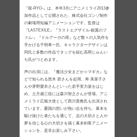
『龍-RYO-』は、本年3月にアニメミライ2013参
加作品として公開された、株式会社ゴンゾ制作
の劇場用短編アニメーションです。監督は
『LASTEXILE』『ラストエグザイル-銀翼のフ
ァム-』『ドルアーガの塔』など数々の人気作を
手かげる千明孝一氏、キャラクターデザインは
同氏と多数の作品でタッグを組む高岡じゅんい
ち氏がつとめます。
声の出演には、『魔法少女まどか☆マギカ』な
どで知られる悠木 碧さんを起用。寿 美菜子さ
んや茅野愛衣さんといった若手実力派をはじ
め、土方歳三役には森川智之さんが登場。アニ
メミライ広報大使として西川貴教氏も出演され
ています。憂国の想いが熱い志を持ち、幕末を
駆け抜けた者たちを通して、志の大切さと人や
夢を信じる心の大切さを描く幕末剣客アニメー
ションを、是非お楽しみ下さい。