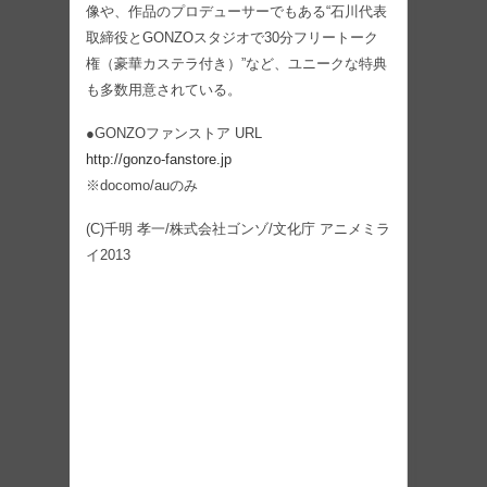
像や、作品のプロデューサーでもある“石川代表
取締役とGONZOスタジオで30分フリートーク
権（豪華カステラ付き）”など、ユニークな特典
も多数用意されている。
●GONZOファンストア URL
http://gonzo-fanstore.jp
※docomo/auのみ
(C)千明 孝一/株式会社ゴンゾ/文化庁 アニメミラ
イ2013