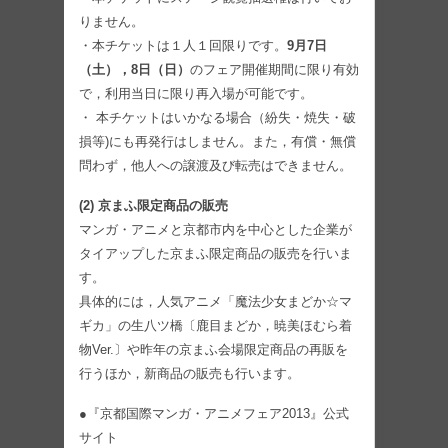
りません。
・本チケットは１人１回限りです。
9月7日
（土），8日（日）
のフェア開催期間に限り有効
で，利用当日に限り再入場が可能です。
・ 本チケットはいかなる場合（紛失・焼失・破
損等)にも再発行はしません。また，有償・無償
問わず，他人への譲渡及び転売はできません。
(2) 京まふ限定商品の販売
マンガ・アニメと京都市内を中心とした企業が
タイアップした京まふ限定商品の販売を行いま
す。
具体的には，人気アニメ「魔法少女まどか☆マ
ギカ」の生八ツ橋〔鹿目まどか，暁美ほむら着
物Ver.〕や昨年の京まふ会場限定商品の再販を
行うほか，新商品の販売も行います。
●『京都国際マンガ・アニメフェア2013』公式
サイト