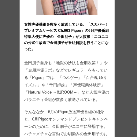
女性声優番組を数多く放送している、「スカパー！
プレミアムサービス Ch.663 Pigoo」の6月声優番組
特集大使に声優の「金田朋子」が大抜擢！ニコニコ
の公式生放送で金田朋子が番組解説を行うことにな
った。
金田朋子自身も「地獄の沙汰も金朋次第！」や
「金朋声優ラボ」などでレギュラーをもってい
る「Pigoo」では、「つれゲー」「百合魂-ゆり
イズム-」や「千円姉妹」「声優職業体験所」
「Natural Voice ～81ROOM～」など人気声優の
バラエティ番組が数多く放送されている。
そんななか、6月のPigoo放送声優番組の紹介
と、6月Pigooオンデマンドプレゼントキャンペ
ーンのために、金田朋子がニコ生に登場する。
ハチャメチャな言動でお馴染みの金田朋子のお