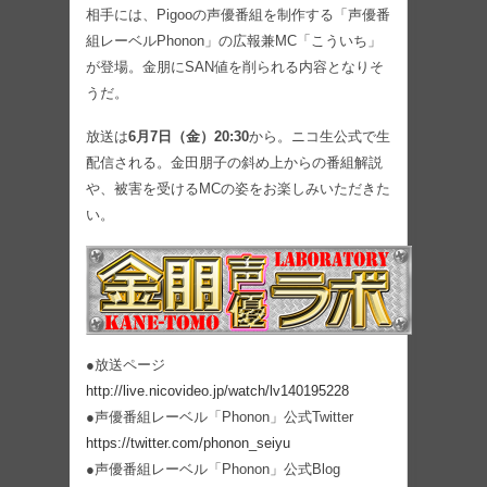
相手には、Pigooの声優番組を制作する「声優番
組レーベルPhonon」の広報兼MC「こういち」
が登場。金朋にSAN値を削られる内容となりそ
うだ。
放送は
6月7日（金）20:30
から。ニコ生公式で生
配信される。金田朋子の斜め上からの番組解説
や、被害を受けるMCの姿をお楽しみいただきた
い。
●放送ページ
http://live.nicovideo.jp/watch/lv140195228
●声優番組レーベル「Phonon」公式Twitter
https://twitter.com/phonon_seiyu
●声優番組レーベル「Phonon」公式Blog