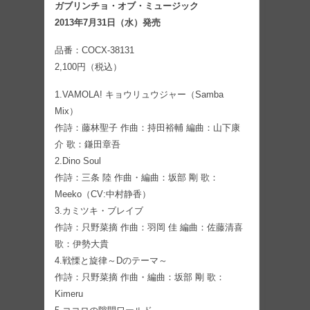
ガブリンチョ・オブ・ミュージック
2013年7月31日（水）発売
品番：COCX-38131
2,100円（税込）
1.VAMOLA! キョウリュウジャー（Samba
Mix）
作詩：藤林聖子 作曲：持田裕輔 編曲：山下康
介 歌：鎌田章吾
2.Dino Soul
作詩：三条 陸 作曲・編曲：坂部 剛 歌：
Meeko（CV:中村静香）
3.カミツキ・ブレイブ
作詩：只野菜摘 作曲：羽岡 佳 編曲：佐藤清喜
歌：伊勢大貴
4.戦慄と旋律～Dのテーマ～
作詩：只野菜摘 作曲・編曲：坂部 剛 歌：
Kimeru