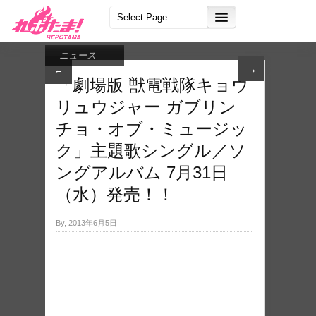
ニュース
→
←
「劇​場版 獣電戦隊キョウ
リュウ​ジャー ガブリン
チョ・​オブ・ミュージッ
ク」​主題歌シングル／ソ
ングアルバム 7月31日
（水）発売！！
By, 2013年6月5日