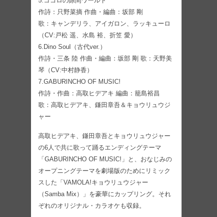
5.ココロの隙間ワールド
作詩：只野菜摘 作曲・編曲：坂部 剛
歌：キャンデリラ、アイガロン、ラッキューロ
（CV:戸松 遥、水島 裕、折笠 愛）
6.Dino Soul（古代ver.）
作詩・三条 陸 作曲・編曲：坂部 剛 歌：天野美
琴（CV:中村静香）
7.GABURINCHO OF MUSIC!
作詩・作曲：高取ヒデアキ 編曲：籠島裕昌
歌：高取ヒデアキ、鎌田章吾＆キョウリュウジ
ャー
高取ヒデアキ、鎌田章吾とキョウリュウジャー
の6人で共に歌って踊るエンディングテーマ
「GABURINCHO OF MUSIC!」と、おなじみの
オープニングテーマを劇場版のためにリミック
スした「VAMOLA!キョウリュウジャー
（Samba Mix）」を豪華にカップリング。それ
ぞれのオリジナル・カラオケも収録。