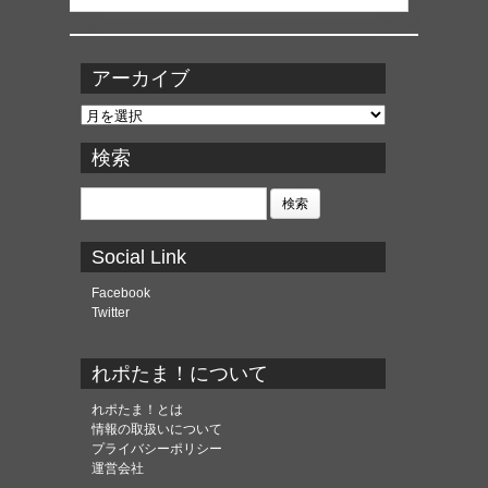
アーカイブ
ア
ー
カ
検索
イ
ブ
検
索:
Social Link
Facebook
Twitter
れポたま！について
れポたま！とは
情報の取扱いについて
プライバシーポリシー
運営会社