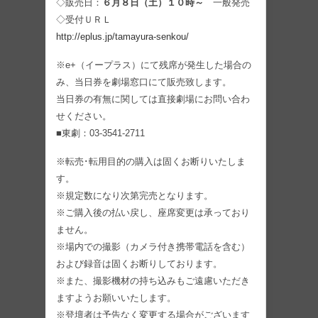
◇販売日：
６月８日（土）１０時～
一般発売
◇受付ＵＲＬ
http://eplus.jp/tamayura-senkou/
※e+（イープラス）にて残席が発生した場合の
み、当日券を劇場窓口にて販売致します。
当日券の有無に関しては直接劇場にお問い合わ
せください。
■東劇：03-3541-2711
※転売･転用目的の購入は固くお断りいたしま
す。
※規定数になり次第完売となります。
※ご購入後の払い戻し、座席変更は承っており
ません。
※場内での撮影（カメラ付き携帯電話を含む）
および録音は固くお断りしております。
※また、撮影機材の持ち込みもご遠慮いただき
ますようお願いいたします。
※登壇者は予告なく変更する場合がございます