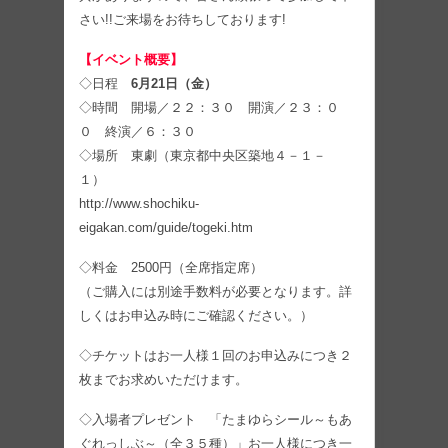
さい!!ご来場をお待ちしております!
【イベント概要】
◇日程
6月21日（金）
◇時間 開場／２２：３０ 開演／２３：０
０ 終演／６：３０
◇場所 東劇（東京都中央区築地４－１－
１）
http://www.shochiku-
eigakan.com/guide/togeki.htm
◇料金 2500円（全席指定席）
（ご購入には別途手数料が必要となります。詳
しくはお申込み時にご確認ください。）
◇チケットはお一人様１回のお申込みにつき２
枚までお求めいただけます。
◇入場者プレゼント 「たまゆらシール～もあ
ぐれっしぶ～（全３５種）」お一人様につき一