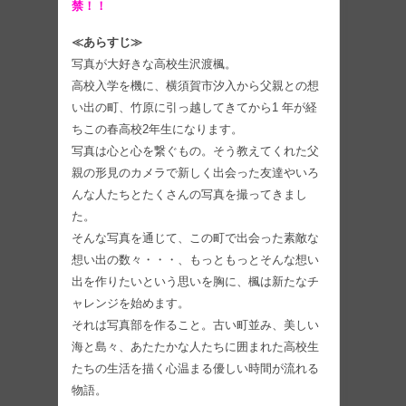
禁！！
≪あらすじ≫
写真が大好きな高校生沢渡楓。
高校入学を機に、横須賀市汐入から父親との想
い出の町、竹原に引っ越してきてから1 年が経
ちこの春高校2年生になります。
写真は心と心を繋ぐもの。そう教えてくれた父
親の形見のカメラで新しく出会った友達やいろ
んな人たちとたくさんの写真を撮ってきまし
た。
そんな写真を通じて、この町で出会った素敵な
想い出の数々・・・、もっともっとそんな想い
出を作りたいという思いを胸に、楓は新たなチ
ャレンジを始めます。
それは写真部を作ること。古い町並み、美しい
海と島々、あたたかな人たちに囲まれた高校生
たちの生活を描く心温まる優しい時間が流れる
物語。