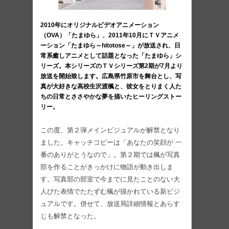
2010年にオリジナルビデオアニメーション
（OVA）「たまゆら」、2011年10月にＴＶアニメ
ーション「たまゆら～hitotose～」が放送され、日
常系癒しアニメとして話題となった「たまゆら」シ
リーズ。本シリーズのＴＶシリーズ第2期が7月より
放送を開始致します。広島県竹原市を舞台とし、写
真が大好きな高校生沢渡楓と、彼女をとりまく人た
ちの日常とささやかな夢を描いたヒーリングストー
リー。
この度、第２弾メインビジュアルが解禁となり
ました。キャッチコピーは「あなたの笑顔が 一
番のありがとうなので」。第２期では楓が写真
部を作ることがきっかけに物語が動き出しま
す。写真部の部室で今までに見たことのない大
人びた表情でたたずむ楓が描かれている新ビジ
ュアルです。併せて、放送局詳細情報とあらす
じも解禁となった。