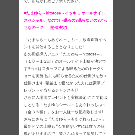
で、あらかじめご了承ください。
■たまゆら～hitotose～イッキミ!オールナイト
スペシャル、なので! –眠るの?眠らないの?どっ
ちなの～!? – 開催決定!
「たまゆら～もあぐれっしぶ～」放送直前イベ
ントを開催することとなりました!
あの睡眠導入アニメ「たまゆら～hitotose～」
（１話～１２話）のオールナイト上映が決定で
す!!当日はスタッフによる眠るためのトークシ
ョーを実施!他にも眠らせるための仕掛けを数々
仕掛けます!!最後まで寝なかった方には豪華プ
レゼントが当たるチャンスも!?
さらに入場者プレゼントも実施決定!ここで初出
しとなる「たまゆらシール～もあぐれっしぶ～
（全３５種）」をお一人様一枚配布致します!!
さらにさらに「たまゆら～もあぐれっしぶ～」
最新ＰＶの上映も予定!!寝ない方には数々の特
典がありますので、皆さん頑張って参加して下