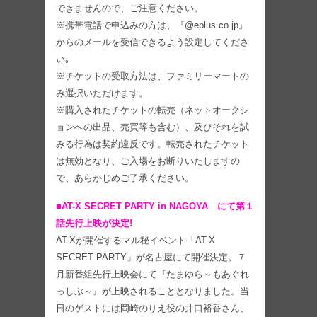
できませんので、ご注意ください。
※携帯電話で申込みの方は、『@eplus.co.jp』
からのメールを受信できるよう設定してくださ
い｡
※チケットの受取方法は、ファミリーマートの
み選択いただけます。
※購入されたチケットの転売（ネットオークシ
ョンへの出品、売買等も含む）、及びそれを試
みる行為は契約違反です。転売されたチケット
は無効となり、ご入場をお断りいたしますの
で、あらかじめご了承ください。
■AT-X SECRET PARTY in NAGOYA にて第１
話先行上映が決定!
AT-Xが開催するマル秘イベント「AT-X
SECRET PARTY」が名古屋にて開催決定。７
月新番組先行上映会にて『たまゆら～もあぐれ
っしぶ～』が上映されることとなりました。当
日のゲストには岡崎のりえ役の井口裕香さん、