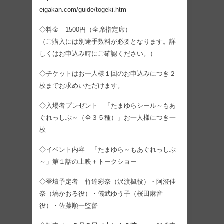
eigakan.com/guide/togeki.htm
◇料金 1500円（全席指定席）
（ご購入には別途手数料が必要となります。詳
しくはお申込み時にご確認ください。）
◇チケットはお一人様１回のお申込みにつき２
枚までお求めいただけます。
◇入場者プレゼント 「たまゆらシール～もあ
ぐれっしぶ～（全３５種）」お一人様につき一
枚
◇イベント内容 「たまゆら～もあぐれっしぶ
～」第１話の上映＋トークショー
◇登壇予定者 竹達彩奈（沢渡楓役）・阿澄佳
奈（塙かおる役）・儀武ゆう子（桜田麻音
役）・佐藤順一監督