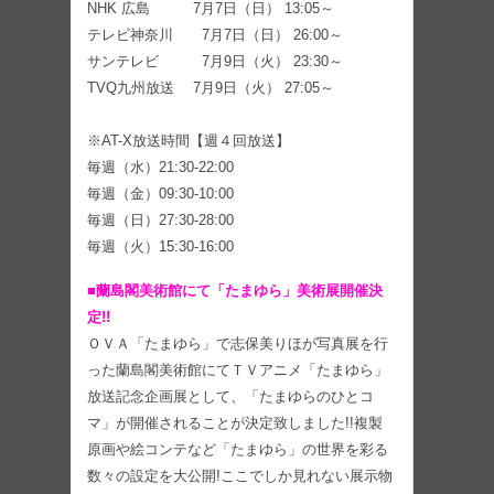
NHK 広島 7月7日（日） 13:05～
テレビ神奈川 7月7日（日） 26:00～
サンテレビ 7月9日（火） 23:30～
TVQ九州放送 7月9日（火） 27:05～
※AT-X放送時間【週４回放送】
毎週（水）21:30-22:00
毎週（金）09:30-10:00
毎週（日）27:30-28:00
毎週（火）15:30-16:00
■蘭島閣美術館にて「たまゆら」美術展開催決
定!!
ＯＶＡ「たまゆら」で志保美りほが写真展を行
った蘭島閣美術館にてＴＶアニメ「たまゆら」
放送記念企画展として、「たまゆらのひとコ
マ」が開催されることが決定致しました!!複製
原画や絵コンテなど「たまゆら」の世界を彩る
数々の設定を大公開!ここでしか見れない展示物