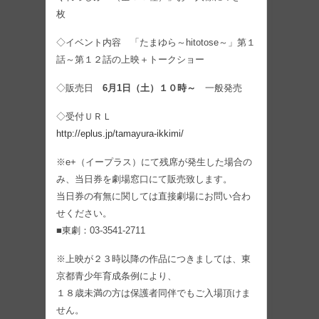
枚
◇イベント内容 「たまゆら～hitotose～」第１
話～第１２話の上映＋トークショー
◇販売日
6月1日（土）１０時～
一般発売
◇受付ＵＲＬ
http://eplus.jp/tamayura-ikkimi/
※e+（イープラス）にて残席が発生した場合の
み、当日券を劇場窓口にて販売致します。
当日券の有無に関しては直接劇場にお問い合わ
せください。
■東劇：03-3541-2711
※上映が２３時以降の作品につきましては、東
京都青少年育成条例により、
１８歳未満の方は保護者同伴でもご入場頂けま
せん。