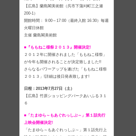
【広島】蘭島閣美術館（呉市下蒲刈町三之瀬
200-1）
開館時間： 9:00～17:00（最終入館 16:30）毎週
火曜日休館
主催 蘭島閣美術館
■『ももねこ様祭２０１３』開催決定!
２０１２年に開催されました「ももねこ様祭」
が今年も開催されることが決定致しました!!
さらなるパワーアップを遂げた「ももねこ様祭
２０１３」!詳細は後日発表致します!
日程：2013年7月27日（土）
【広島】竹原ショッピングパークあいふる３１
６
■「たまゆら～もあぐれっしぶ～」第１話先行
上映会開催決定!
「たまゆら～もあぐれっしぶ～」第１話先行上