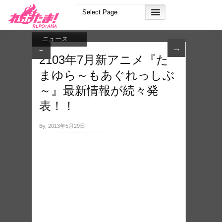
ニュース
→
←
2103年7月新アニメ『た
まゆら～もあぐれっしぶ
～』最新情報が続々発
表！！
By, 2013年5月29日