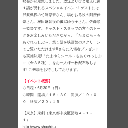
映会が決定致しました。放送よりひと足先に第
１話が見れるスペシャルイベント!!ゲストには
沢渡楓役の竹達彩奈さん、塙かおる役の阿澄佳
奈さん、桜田麻音役の儀武ゆう子さん、佐藤順
一監督です。キャスト・スタッフの方々のトー
クをお楽しみいただきながら、「たまゆら～も
あぐれっしぶ～」第１話を映画館のスクリーン
でご覧いただけます!!さらに入場者プレゼント
も実施決定!「たまゆらシール～もあぐれっしぶ
～（全３５種）」をお一人様一枚配布致しま
す!!ご来場をお待ちしております。
【イベント概要】
◇日程：6月30日（日）
◇時間 開場／１８：３０ 開演／１９：０
０ 終演／２０：１５
【東京】東劇（東京都中央区築地４－１－
１）
http://www.shochiku-