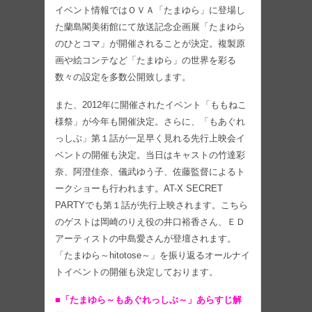
イベント情報ではＯＶＡ「たまゆら」に登場し
た蘭島閣美術館にて放送記念企画展「たまゆら
のひとコマ」が開催されることが決定。複製原
画や絵コンテなど「たまゆら」の世界を彩る
数々の設定を多数公開致します。
また、2012年に開催されたイベント「ももねこ
様祭」が今年も開催決定。さらに、「もあぐれ
っしぶ」第１話が一足早く見れる先行上映会イ
ベントの開催も決定。当日はキャストの竹達彩
奈、阿澄佳奈、儀武ゆう子、佐藤監督によるト
ークショーも行われます。AT-X SECRET
PARTYでも第１話が先行上映されます。こちら
のゲストは岡崎のりえ役の井口裕香さん、ＥＤ
アーティストの中島愛さんが登壇されます。
「たまゆら～hitotose～」を振り返るオールナイ
トイベントの開催も決定しております。
■「たまゆら～もあぐれっしぶ～」あらすじ解