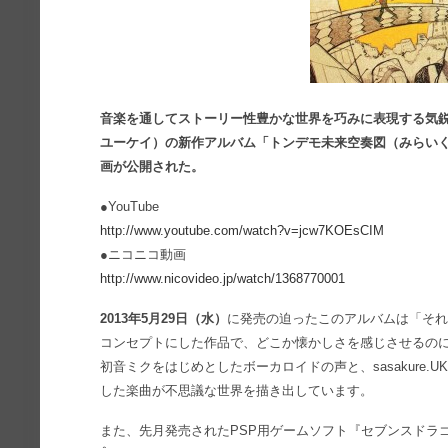
音楽を通してストーリー性豊かな世界を巧みに表現する気鋭のプ
ユーケイ）の新作アルバム「トンデモ未来空奏図（みらい
画が公開された。
●YouTube
http://www.youtube.com/watch?v=jcw7KOEsCIM
●ニコニコ動画
http://www.nicovideo.jp/watch/1368770001
2013年5月29日（水）
に発売の迫ったこのアルバムは「そ
コンセプトにした作品で、どこか懐かしさを感じさせるのに
初音ミクをはじめとしたボーカロイドの声と、sasakure
した楽曲が不思議な世界を描き出しています。
また、先月発売されたPSP用ゲームソフト『セブンスドラゴン20