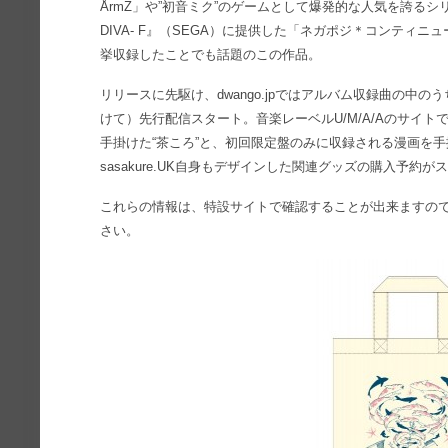
ÅrmZ」や”初音ミク”のゲームとして爆発的な人気を誇るシリー
DIVA- F』（SEGA）に提供した「ネガポジ＊コンティ
挙収録したことでも話題のこの作品。
リリースに先駆け、dwango.jpではアルバム収録曲の中の
けて）先行配信スタート。音楽レーベルU/M/A/Aのサイ
手掛けた“茶ころ”と、初回限定盤のみに収録される漫画を手
sasakure.UK自身もデザインした関連グッズの購入予約
これらの情報は、特設サイトで確認することが出来ますの
さい。