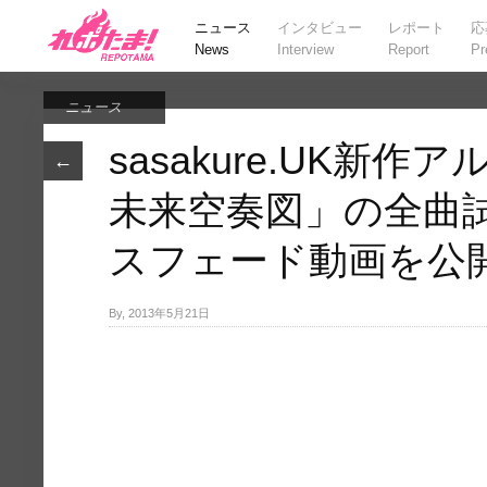
ニュース
インタビュー
レポート
応
News
Interview
Report
Pr
ニュース
sasakure.UK新
←
未来空奏図」の全曲
スフェード動画を公
By, 2013年5月21日