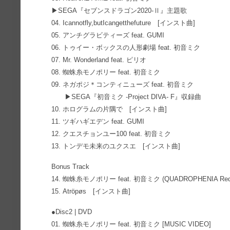
▶SEGA『セブンスドラゴン2020-Ⅱ』主題歌
04. Icannotfly,butIcangetthefuture [インスト曲]
05. アンチグラビティーズ feat. GUMI
06. トゥイー・ボックスの人形劇場 feat. 初音ミク
07. Mr. Wonderland feat. ピリオ
08. 蜘蛛糸モノポリー feat. 初音ミク
09. ネガポジ＊コンティニューズ feat. 初音ミク
▶SEGA『初音ミク -Project DIVA- F』収録曲
10. ホログラムの片隅で [インスト曲]
11. ツギハギエデン feat. GUMI
12. クエスチョンユー100 feat. 初音ミク
13. トンデモ未来のユクスエ [インスト曲]
Bonus Track
14. 蜘蛛糸モノポリー feat. 初音ミク (QUADROPHENIA Redem
15. Atröpøs [インスト曲]
●Disc2 | DVD
01. 蜘蛛糸モノポリー feat. 初音ミク [MUSIC VIDEO]