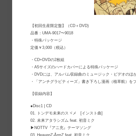
【初回生産限定盤】（CD＋DVD)
品番：UMA-9017〜9018
・特殊パッケージ
定価￥3,000（税込）
・CD+DVDの2枚組
・A5サイズのハードカバーによる特殊パッケージ
・DVDには、アルバム収録曲のミュージック・ビデオのほ
・「アンチグラビティーズ」書き下ろし漫画（植草航）を
【収録内容】
●Disc1 | CD
01. トンデモ未来のスヾメ [インスト曲]
02. 未来アタラシズム feat. 初音ミク
▶NOTTV『アニ充』テーマソング
03. HeavenZ-ÅrmZ feat. 初音ミク