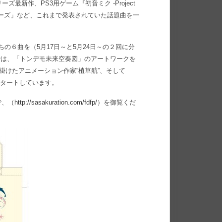
ズ最新作、PS3用ゲーム『初音ミク -Project
ニューズ」など、これまで発表されていた話題曲を一
うちの６曲を（5月17日～と5月24日～の２回に分
トでは、「トンデモ未来空奏図」のアートワークを
掛けたアニメーション作家“植草航”、そして
がスタートしています。
で、（
http://sasakuration.com/fdfp/
）を御覧くだ