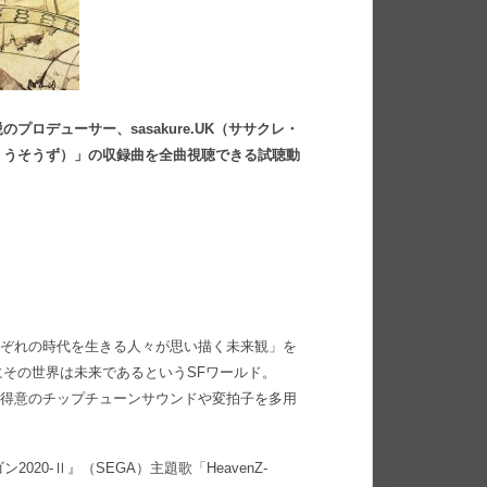
ロデューサー、sasakure.UK（ササクレ・
くうそうず）」の収録曲を全曲視聴できる試聴動
れぞれの時代を生きる人々が思い描く未来観」を
その世界は未来であるというSFワールド。
.UK得意のチップチューンサウンドや変拍子を多用
20-Ⅱ』（SEGA）主題歌「HeavenZ-