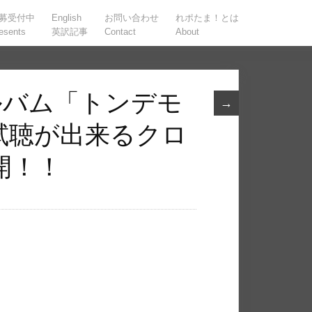
募受付中
English
お問い合わせ
れポたま！とは
esents
英訳記事
Contact
About
作アルバム「トンデモ
→
試聴が出来るクロ
開！！