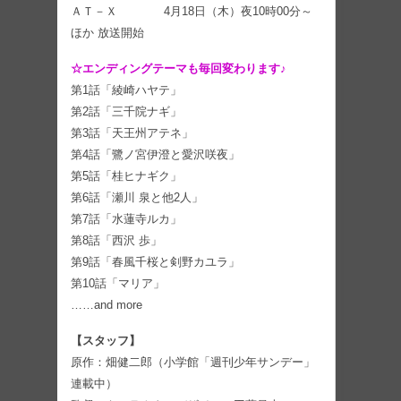
ＡＴ－Ｘ 4月18日（木）夜10時00分～
ほか 放送開始
☆エンディングテーマも毎回変わります♪
第1話「綾崎ハヤテ」
第2話「三千院ナギ」
第3話「天王州アテネ」
第4話「鷺ノ宮伊澄と愛沢咲夜」
第5話「桂ヒナギク」
第6話「瀬川 泉と他2人」
第7話「水蓮寺ルカ」
第8話「西沢 歩」
第9話「春風千桜と剣野カユラ」
第10話「マリア」
……and more
【スタッフ】
原作：畑健二郎（小学館「週刊少年サンデー」
連載中）