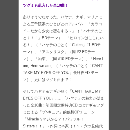
ツグミも乱入した全10曲！
ありそうでなかった、ハヤテ、ナギ、マリアに
よる三千院家のひとびとのアルバム！「カラコ
イ～だから少女は恋をする～」（「ハヤテのご
とく！！」EDテーマ）、「ヒロインはここにい
る！」（「ハヤテのごとく！Cuties」#1 EDテ
ーマ）、「アスタリスク」（同 #2 EDテー
マ）、「約束」（同 #10 EDテーマ）、「Here I
am, Here we are」（「ハヤテのごとく！CAN’T
TAKE MY EYES OFF YOU」最終夜ED テー
マ）、更にはツグミ曲まで！
そしてハヤテ＆ナギが歌う「CAN’T TAKE MY
EYES OFF YOU」……「ハヤテ」の魅力が詰ま
った全10曲！初回限定盤特典CDにはナギ＆ツグ
ミによる「プ○キュア」的仮想OPチューン
「Miracle☆マジかる？！パワフル！
Sisters！！」（作詞は本家（！？）六ツ見純代