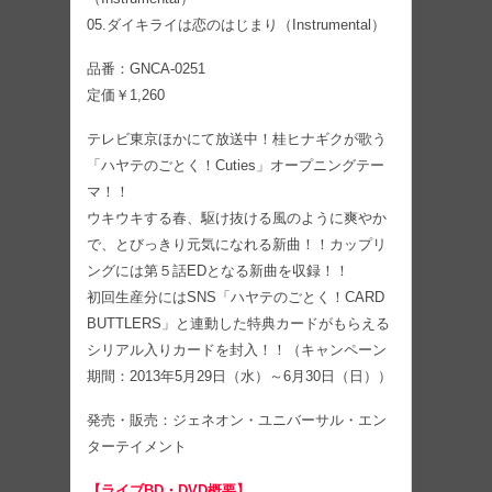
05.ダイキライは恋のはじまり（Instrumental）
品番：GNCA-0251
定価￥1,260
テレビ東京ほかにて放送中！桂ヒナギクが歌う
「ハヤテのごとく！Cuties」オープニングテー
マ！！
ウキウキする春、駆け抜ける風のように爽やか
で、とびっきり元気になれる新曲！！カップリ
ングには第５話EDとなる新曲を収録！！
初回生産分にはSNS「ハヤテのごとく！CARD
BUTTLERS」と連動した特典カードがもらえる
シリアル入りカードを封入！！（キャンペーン
期間：2013年5月29日（水）～6月30日（日））
発売・販売：ジェネオン・ユニバーサル・エン
ターテイメント
【ライブBD・DVD概要】