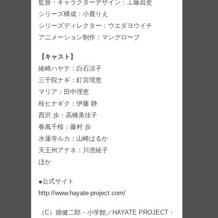
監督・キャラクターデザイン：工藤昌史
シリーズ構成：小鹿りえ
シリーズディレクター：ウエダヨウイチ
アニメーション制作：マングローブ
【キャスト】
綾崎ハヤテ：白石涼子
三千院ナギ：釘宮理恵
マリア：田中理恵
桂ヒナギク：伊藤 静
西沢 歩：高橋美佳子
春風千桜：藤村 歩
水蓮寺ルカ：山崎はるか
天王州アテネ：川澄綾子
ほか
●公式サイト
http://www.hayate-project.com/
（C）畑健二郎・小学館／HAYATE PROJECT・