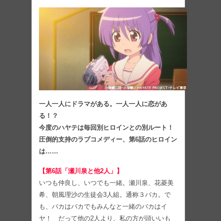
一人一人にドラマがある。一人一人に恋があ
る！？
今度のハヤテは毎回別ヒロインとの別ルート！
圧倒的支持のラブコメディー、第6話のヒロイン
は……
【第6話「瀬川泉と他2人」】
いつも仲良し、いつでも一緒。瀬川泉、花菱美
希、朝風理沙の生徒会3人組。通称３バカ。で
も、バカはバカでもみんなと一緒のバカはイ
ヤ！ だって他の2人より、私の方が頭いいも