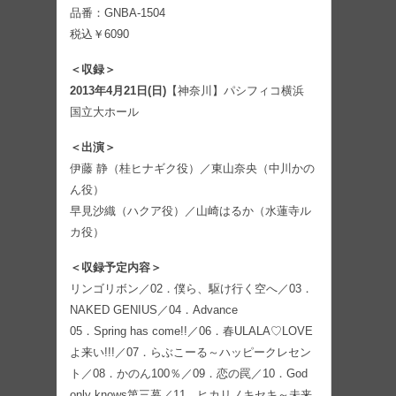
品番：GNBA-1504
税込￥6090
＜収録＞
2013年4月21日(日)
【神奈川】パシフィコ横浜
国立大ホール
＜出演＞
伊藤 静（桂ヒナギク役）／東山奈央（中川かの
ん役）
早見沙織（ハクア役）／山崎はるか（水蓮寺ル
カ役）
＜収録予定内容＞
リンゴリボン／02．僕ら、駆け行く空へ／03．
NAKED GENIUS／04．Advance
05．Spring has come!!／06．春ULALA♡LOVE
よ来い!!!／07．らぶこーる～ハッピークレセン
ト／08．かのん100％／09．恋の罠／10．God
only knows第三幕／11．ヒカリノキセキ～未来