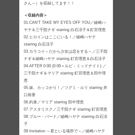
さん～）を収録してます！！
＜収録内容＞
01.CAN’T TAKE MY EYES OFF YOU／綾崎ハ
ヤテ＆三千院ナギ starring 白石涼子＆釘宮理恵
02.ヒロインはここにいる！／綾崎ハヤテ
starring 白石涼子
03.カラコイ～だから少女は恋をする～／三千院
ナギ＆綾崎ハヤテ starring 釘宮理恵＆白石涼子
04.AFTER 0:00 (0:00＝ルビ：ミッドナイト) ／
三千院ナギ＆マリア starring 釘宮理恵＆田中理
恵
05.妹、カッコかり！／ツグミ・ルリ starring 井
口裕香
06.約束／マリア starring 田中理恵
07.アスタリスク／三千院ナギ starring 釘宮理恵
08.ブルー・バード／綾崎ハヤテ starring 白石涼
子
09.Invitation ～君といる場所で～／綾崎ハヤテ