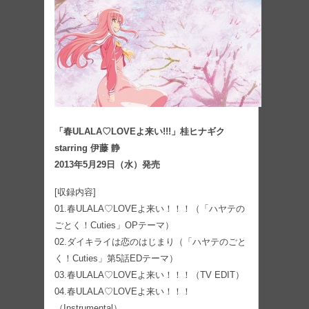
「春ULALA♡LOVEよ来い!!!」桂ヒナギク
starring 伊藤 静
2013年5月29日（水）発売
[収録内容]
01.春ULALA♡LOVEよ来い！！！（「ハヤテの
ごとく！Cuties」OPテーマ）
02.ダイキライは恋のはじまり（「ハヤテのごと
く！Cuties」第5話EDテーマ）
03.春ULALA♡LOVEよ来い！！！（TV EDIT）
04.春ULALA♡LOVEよ来い！！！
（Instrumental）