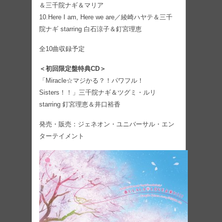
＆三千院ナギ＆マリア
10.Here I am, Here we are／綾崎ハヤテ＆三千
院ナギ starring 白石涼子＆釘宮理恵
全10曲収録予定
＜初回限定盤特典CD＞
「Miracle☆マジかる？！パワフル！
Sisters！！」三千院ナギ＆ツグミ・ルリ
starring 釘宮理恵＆井口裕香
発売・販売：ジェネオン・ユニバーサル・エン
ターテイメント