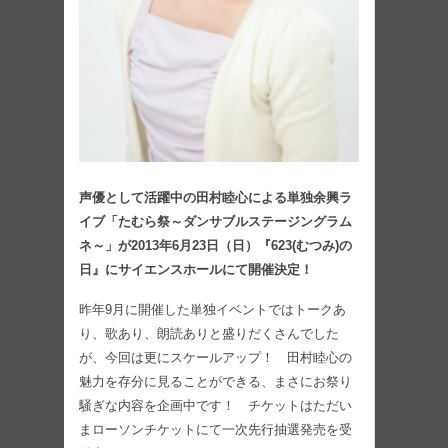
声優として活躍中の田村睦心による単独余興ラ
イブ「たむら祭～ダンサブルステージングラム
ネ～」が2013年6月23日（日）『623(むつみ)の
日』にサイエンスホールにて開催決定！
昨年9月に開催した単独イベントではトークあ
り、歌あり、朗読ありと盛りだくさんでした
が、今回は更にスケールアップ！ 田村睦心の
魅力を存分に見ることができる、まさにお祭り
騒ぎな内容を企画中です！ チケットはただい
まローソンチケットにて一次先行抽選発売を受