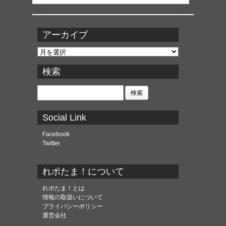
アーカイブ
ア
ー
カ
検索
イ
ブ
検
索:
Social Link
Facebook
Twitter
れポたま！について
れポたま！とは
情報の取扱いについて
プライバシーポリシー
運営会社