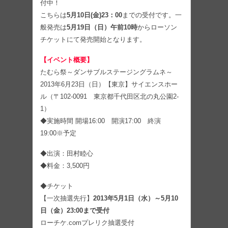
付中！
こちらは
5月10日(金)23：00
までの受付です。一
般発売は
5月19日（日）午前10時
からローソン
チケットにて発売開始となります。
【イベント概要】
たむら祭～ダンサブルステージングラムネ～
2013年6月23日（日）【東京】サイエンスホー
ル（〒102-0091 東京都千代田区北の丸公園2-
1）
◆実施時間 開場16:00 開演17:00 終演
19:00※予定
◆出演：田村睦心
◆料金：3,500円
◆チケット
【一次抽選先行】
2013年5月1日（水）～5月10
日（金）23:00まで受付
ローチケ.comプレリク抽選受付