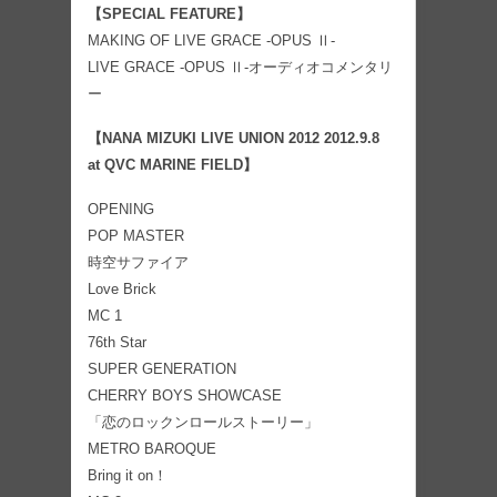
【SPECIAL FEATURE】
MAKING OF LIVE GRACE -OPUS Ⅱ-
LIVE GRACE -OPUS Ⅱ-オーディオコメンタリ
ー
【NANA MIZUKI LIVE UNION 2012 2012.9.8
at QVC MARINE FIELD】
OPENING
POP MASTER
時空サファイア
Love Brick
MC 1
76th Star
SUPER GENERATION
CHERRY BOYS SHOWCASE
「恋のロックンロールストーリー」
METRO BAROQUE
Bring it on！