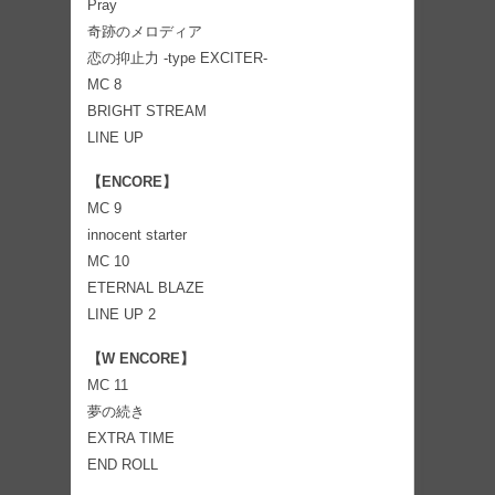
Pray
奇跡のメロディア
恋の抑止力 -type EXCITER-
MC 8
BRIGHT STREAM
LINE UP
【ENCORE】
MC 9
innocent starter
MC 10
ETERNAL BLAZE
LINE UP 2
【W ENCORE】
MC 11
夢の続き
EXTRA TIME
END ROLL