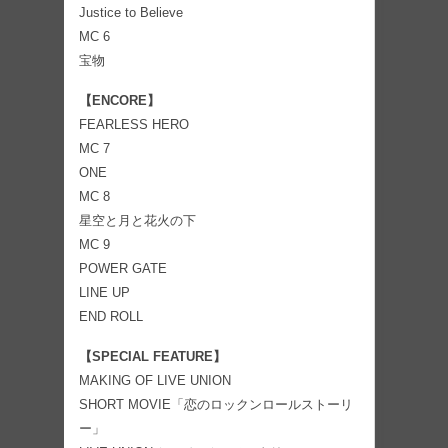
Justice to Believe
MC 6
宝物
【ENCORE】
FEARLESS HERO
MC 7
ONE
MC 8
星空と月と花火の下
MC 9
POWER GATE
LINE UP
END ROLL
【SPECIAL FEATURE】
MAKING OF LIVE UNION
SHORT MOVIE「恋のロックンロールストーリ
ー」