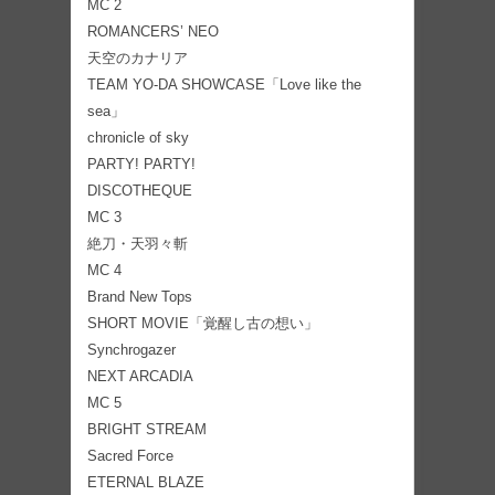
MC 2
ROMANCERS’ NEO
天空のカナリア
TEAM YO-DA SHOWCASE「Love like the
sea」
chronicle of sky
PARTY! PARTY!
DISCOTHEQUE
MC 3
絶刀・天羽々斬
MC 4
Brand New Tops
SHORT MOVIE「覚醒し古の想い」
Synchrogazer
NEXT ARCADIA
MC 5
BRIGHT STREAM
Sacred Force
ETERNAL BLAZE