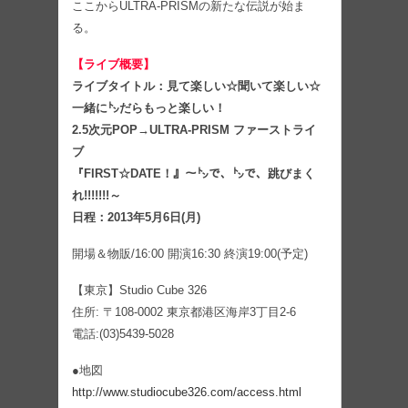
ここからULTRA-PRISMの新たな伝説が始ま
る。
【ライブ概要】
ライブタイトル：見て楽しい☆聞いて楽しい☆
一緒に㌧だらもっと楽しい！
2.5次元POP→ULTRA-PRISM ファーストライ
ブ
『FIRST☆DATE！』～㌧で、㌧で、跳びまく
れ!!!!!!!～
日程：2013年5月6日(月)
開場＆物販/16:00 開演16:30 終演19:00(予定)
【東京】Studio Cube 326
住所: 〒108-0002 東京都港区海岸3丁目2‐6
電話:(03)5439-5028
●地図
http://www.studiocube326.com/access.html