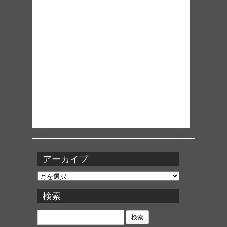
アーカイブ
ア
ー
カ
検索
イ
ブ
検
索: