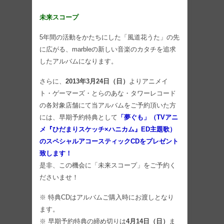
未来スコープ
5年間の活動をかたちにした「風道花うた」の先
に広がる、marbleの新しい音楽のカタチを追求
したアルバムになります。
さらに、
2013年3月24日（日）
よりアニメイ
ト・ゲーマーズ・とらのあな・タワーレコード
の各対象店舗にて当アルバムをご予約頂いた方
には、早期予約特典として
「夢ぐも」（TVアニ
メ『ひだまりスケッチ×ハニカム』ED主題歌）
のスペシャルアコースティックCDをプレゼント
致します！
是非、この機会に「未来スコープ」をご予約く
ださいませ！
※ 特典CDはアルバムご購入時にお渡しとなり
ます。
※ 早期予約特典の締め切りは
4月14日（日）
ま