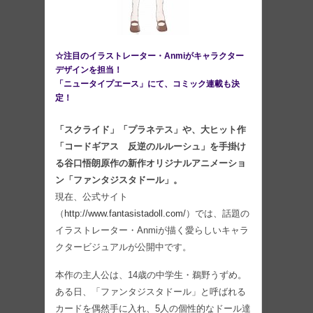
☆注目のイラストレーター・Anmiがキャラクター
デザインを担当！
「ニュータイプエース」にて、コミック連載も決
定！
「スクライド」「プラネテス」や、大ヒット作
「コードギアス 反逆のルルーシュ」を手掛け
る谷口悟朗原作の新作オリジナルアニメーショ
ン「ファンタジスタドール」。
現在、公式サイト
（
http://www.fantasistadoll.com/
）では、話題の
イラストレーター・Anmiが描く愛らしいキャラ
クタービジュアルが公開中です。
本作の主人公は、14歳の中学生・鵜野うずめ。
ある日、「ファンタジスタドール」と呼ばれる
カードを偶然手に入れ、5人の個性的なドール達