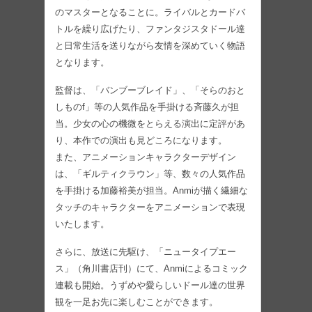
のマスターとなることに。ライバルとカードバ
トルを繰り広げたり、ファンタジスタドール達
と日常生活を送りながら友情を深めていく物語
となります。
監督は、「バンブーブレイド」、「そらのおと
しものf」等の人気作品を手掛ける斉藤久が担
当。少女の心の機微をとらえる演出に定評があ
り、本作での演出も見どころになります。
また、アニメーションキャラクターデザイン
は、「ギルティクラウン」等、数々の人気作品
を手掛ける加藤裕美が担当。Anmiが描く繊細な
タッチのキャラクターをアニメーションで表現
いたします。
さらに、放送に先駆け、「ニュータイプエー
ス」（角川書店刊）にて、Anmiによるコミック
連載も開始。うずめや愛らしいドール達の世界
観を一足お先に楽しむことができます。