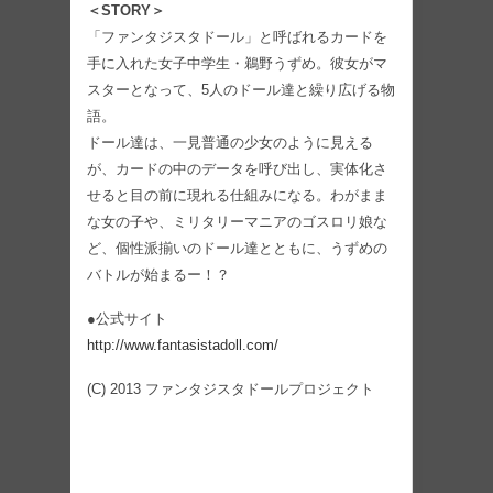
＜STORY＞
「ファンタジスタドール」と呼ばれるカードを
手に入れた女子中学生・鵜野うずめ。彼女がマ
スターとなって、5人のドール達と繰り広げる物
語。
ドール達は、一見普通の少女のように見える
が、カードの中のデータを呼び出し、実体化さ
せると目の前に現れる仕組みになる。わがまま
な女の子や、ミリタリーマニアのゴスロリ娘な
ど、個性派揃いのドール達とともに、うずめの
バトルが始まるー！？
●公式サイト
http://www.fantasistadoll.com/
(C) 2013 ファンタジスタドールプロジェクト