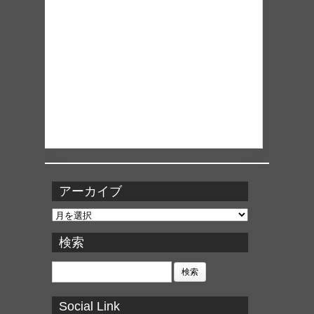
アーカイブ
ア
ー
カ
検索
イ
ブ
検
索:
Social Link