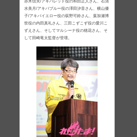
赤木信夫/アキバレッド役の和田正人さん、石清
水美月/アキバブルー役の澤田汐音さん、横山優
子/アキバイエロー役の荻野可鈴さん、葉加瀬博
世役の内田真礼さん、三田こずこず役の愛川こ
ずえさん、そしてマルシーナ役の穂花さん、そ
して田崎竜太監督が登壇。