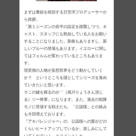
まずは番組を統括する日笠淳プロデューサーか
ら挨拶。
「第１シーズンの前半の設定を踏襲しつつ、キ
ャスト、スタッフにも熟知している人をお願い
することになりました。新曲もありますし、新
しいブルーの登場もあります。イエローに関し
てはフォルムが変わっているところもありま
す。
現実側の人物が妄想世界をどう動かしていく
か？ というところを謎としてシリーズを進め
ていきたいと思います。
そこの鍵を握るのが「（堀川りょうさん演じ
る）ツー将軍」になります。また、過去の戦隊
モノに登場する戦士たち、「公認様」との絡み
も今回増えております。
『アキバレンジャー』の、公認様への愛がどの
くらいヒートアップしているか、楽しみにして
いてください！」とコメントした。