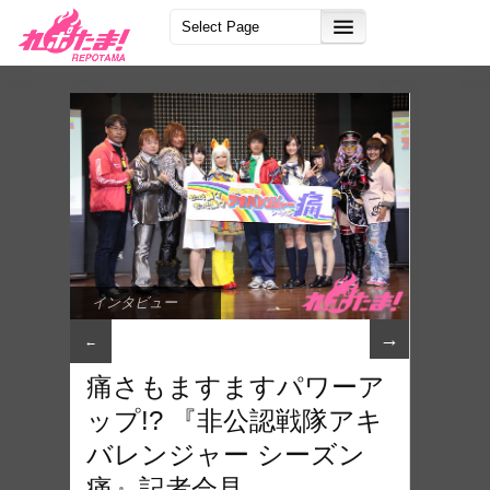
インタビュー
→
←
痛さもますますパワーア
ップ!? 『非公認戦隊アキ
バレンジャー シーズン
痛』記者会見