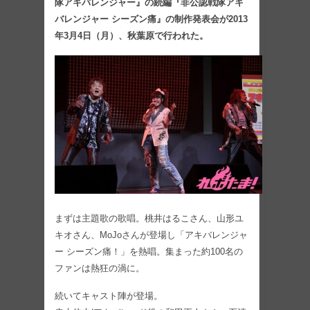
隊アキバレンジャー』の続編『非公認戦隊アキ
バレンジャー シーズン痛』の制作発表会が2013
年3月4日（月）、秋葉原で行われた。
まずは主題歌の歌唱。桃井はるこさん、山形ユ
キオさん、MoJoさんが登場し「アキバレンジャ
ー シーズン痛！」を熱唱。集まった約100名の
ファンは熱狂の渦に。
続いてキャスト陣が登場。