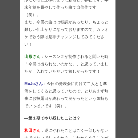
末年始を費やして作った曲で自信作です
（笑）。
また、今回の曲はは転調があったり、ちょっと
難しい仕上がりになっておりますので、カラオ
ケで歌う際は是非チャレンジしてみてくださ
い！
山形さん
：シーズン２が制作されると聞いた時
「今回は出られないのかな」、と思っていまし
たが、入れていただいて嬉しかったです！
MoJoさん
：今日の発表会に向けて二人とも準
備をしてくると思っていたので、とりあえず無
事にお披露目が終わって良かったという気持ち
でいっぱいです（笑）。
―第１期でやり残したことは？
和田さん
：逆にやれたことはごく一部しかない
のではないでしょうか？ これからやることが