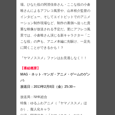
場。ひなた役の阿澄佳奈さん・ここな役の小倉
唯さんによるアフレコ風景や、山本裕介監督の
インタビュー、そしてエイトビットでのアニメ
ーション制作現場など、制作の裏側へ迫った貴
重な映像が放送される予定だ。更にアフレコ風
景では、小倉唯さん演じる新キャラクター「こ
こな役」の声も、アニメ本編に先駆け、一足先
に聞くことができるかも！？
『ヤマノススメ』ファンはお見逃しなく！！
【番組概要】
MAG・ネット -マンガ・アニメ・ゲームのゲン
バ-
放送日：2013年2月8日（金）25:30～
放送局：NHK総合
特集：ゆるふわアニメ（『ヤマノススメ』ほ
か）、擬人化キャラ