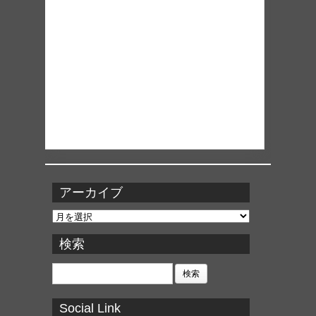
アーカイブ
ア
ー
カ
検索
イ
ブ
検
索:
Social Link