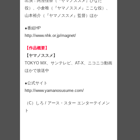
出演：阿澄佳奈（『ヤマノススメ』ひなた
役）、小倉唯（『ヤマノススメ』ここな役）、
山本裕介（『ヤマノススメ』監督）ほか
●番組HP
http://www.nhk.or.jp/magnet/
【作品概要】
【ヤマノススメ】
TOKYO MX、サンテレビ、AT-X、ニコニコ動画
ほかで放送中
●公式サイト
http://www.yamanosusume.com/
（C）しろ / アース・スター エンターテイメン
ト