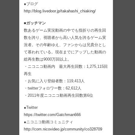
●ブログ
http://blog.livedoor.jp/takahashi_chiaking/
■ガッチマン
数あるゲーム実況動画の中でも指折りの再生回
数を誇り、視聴者から高い人気を誇るゲーム実
況者。その年齢ゆえ、ファンからは兄貴分とし
て慕われている。現在までにアップした動画の
総再生数は9000万回以上。
・ニコニコ動画内 最大再生回数：1,275,115回
再生
・お気に入り登録者数：119,413人
・twitterフォロワー数：62,612人
・2011年度ニコニコ動画再生回数第6位
●Twitter
https://twitter.com/Gatchman666
●ニコニコ動画コミュニティ
http://com.nicovideo.jp/community/co328709