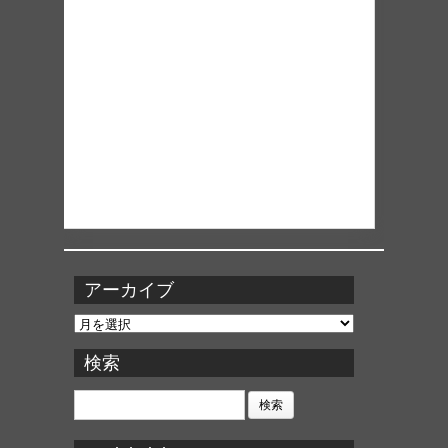
アーカイブ
ア
ー
カ
検索
イ
ブ
検
索: