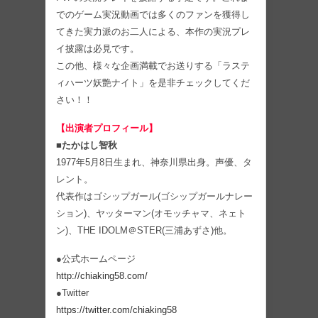
でのゲーム実況動画では多くのファンを獲得し
てきた実力派のお二人による、本作の実況プレ
イ披露は必見です。
この他、様々な企画満載でお送りする「ラステ
ィハーツ妖艶ナイト」を是非チェックしてくだ
さい！！
【出演者プロフィール】
■たかはし智秋
1977年5月8日生まれ、神奈川県出身。声優、タ
レント。
代表作はゴシップガール(ゴシップガールナレー
ション)、ヤッターマン(オモッチャマ、ネェト
ン)、THE IDOLM＠STER(三浦あずさ)他。
●公式ホームページ
http://chiaking58.com/
●Twitter
https://twitter.com/chiaking58