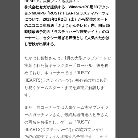
HEARTS』実機プレイも披露！～
株式会社セガが提供する、WindowsPC用3Dアクシ
ョンMORPG『RUSTY HEARTS(ラスティハーツ)』
について、2013年2月2日（土）から配信スタート
のニコニコ生放送「ぷよじかんテレビ」内、同日25
時頃放送予定の「ラスティハーツ妖艶ナイト」のコ
ーナーに、セクシー過ぎる声優として人気のたかは
し智秋が出演する。
たかはし智秋さんは、1月の大型アップデートで
実装された新キャラクター「ローゼル」役を務
めており、本コーナーでは『RUSTY
HEARTS(ラスティハーツ)』初心者の方にも分
り易くゲームスタートまでを妖艶に解説しま
す。
また、同コーナーでは人気ゲーム実況プレイヤ
ーのガッチマンさん、最終兵器俺達のヒラさん
の両名をお招きし、ゲーム『RUSTY
HEARTS(ラスティハーツ)』の協力プレイや
PvPの実況プレイを披露する予定です。これま