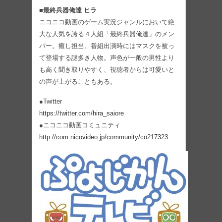
■最終兵器俺達 ヒラ
ニコニコ動画のゲーム実況ジャンルにおいて絶
大な人気を誇る４人組「最終兵器俺達」のメン
バー。癒し担当。番組出演時にはマスクを被っ
て登場する謎多き人物。声色が一般の男性より
も高く聞き取りやすく、視聴者からは可愛いと
の声が上がることもある。
●Twitter
https://twitter.com/hira_saiore
●ニコニコ動画コミュニティ
http://com.nicovideo.jp/community/co217323