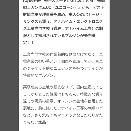
ray劇場先行発売スタートが楽しみすぎる『機動
戦士ガンダムUC（ユニコーン）』から、ビスト
財団当主が理事長を務め、主人公のバナージ・
リンクスも通う、アナハイム・エレクトロニク
ス工業専門学校（通称：アナハイム工専）の制
服として採用されているブルゾンが発売決
定！！
工業専門学校の作業着的な側面だけでなく、軍
需産業の担い手という側面を意識してか、空軍
のジャケット的なニュアンスを持つデザインが
特徴的なブルゾン。
高級感ある生地や頑丈なリブ、国内生産による
しっかりとした縫製はもちろん、特徴的な切り
返しや両肩の肩章、オレンジの生地を使用した
裏地に、胸に施したアナハイム工専の刺繍ロゴ
など、さり気なくもマニアックなこだわりがた
まらない逸品！