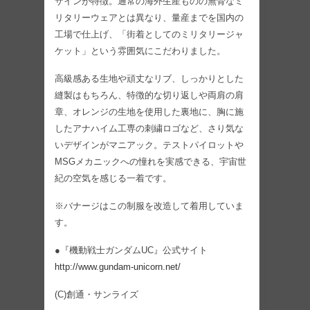
ザインが特徴。通常の海外生産ものの無骨なミ
リタリーウェアとは異なり、量産までを国内の
工場で仕上げ、「街着としてのミリタリージャ
ケット」という雰囲気にこだわりました。
高級感ある生地や頑丈なリブ、しっかりとした
縫製はもちろん、特徴的な切り返しや両肩の肩
章、オレンジの生地を使用した裏地に、胸に施
したアナハイム工専の刺繍ロゴなど、さり気な
いデザインがマニアック。テストパイロットや
MSGメカニックへの憧れを実感できる、宇宙世
紀の空気を感じる一着です。
※バナージはこの制服を改造して着用していま
す。
●『機​動戦士ガンダムUC』公式サイト
http://www.gundam-unicorn.net/
(C)創通・サンライズ