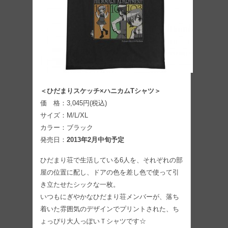
＜ひだまりスケッチ×ハニカムTシャツ＞
価 格：3,045円(税込)
サイズ：M/L/XL
カラー：ブラック
発売日：
2013年2月中旬予定
ひだまり荘で生活している6人を、それぞれの部
屋の位置に配し、ドアの色を差し色で使って引
き立たせたシックな一枚。
いつもにぎやかなひだまり荘メンバーが、落ち
着いた雰囲気のデザインでプリントされた、ち
ょっぴり大人っぽいＴシャツです☆