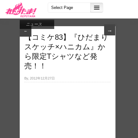
ニュース
→
←
【コミケ83】『ひだまり​
スケッチ×ハニカム』か​
ら限定Tシャツなど発​
売！！
By, 2012年12月27日