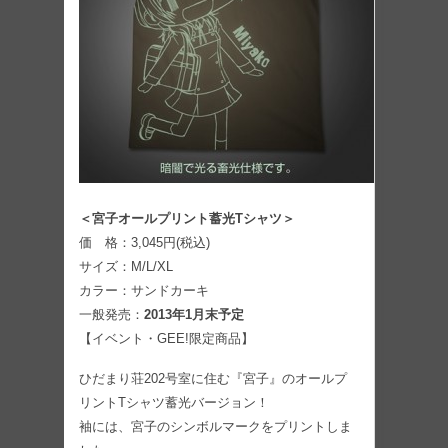
＜宮子オールプリント蓄光Tシャツ＞
価 格：3,045円(税込)
サイズ：M/L/XL
カラー：サンドカーキ
一般発売：
2013年1月末予定
【イベント・GEE!限定商品】
ひだまり荘202号室に住む『宮子』のオールプ
リントTシャツ蓄光バージョン！
袖には、宮子のシンボルマークをプリントしま