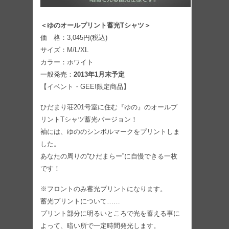
＜ゆのオールプリント蓄光Tシャツ＞
価 格：3,045円(税込)
サイズ：M/L/XL
カラー：ホワイト
一般発売：
2013年1月末予定
【イベント・GEE!限定商品】
ひだまり荘201号室に住む『ゆの』のオールプ
リントTシャツ蓄光バージョン！
袖には、ゆののシンボルマークをプリントしま
した。
あなたの周りの“ひだまらー”に自慢できる一枚
です！
※フロントのみ蓄光プリントになります。
蓄光プリントについて……
プリント部分に明るいところで光を蓄える事に
よって、暗い所で一定時間発光します。