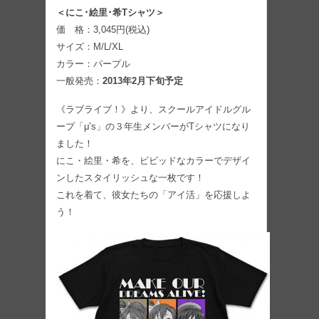
＜にこ･絵里･希Tシャツ＞
価 格：3,045円(税込)
サイズ：M/L/XL
カラー：パープル
一般発売：
2013年2月下旬予定
《ラブライブ！》より、スクールアイドルグル
ープ「μ’s」の３年生メンバーがTシャツになり
ました！
にこ・絵里・希を、ビビッドなカラーでデザイ
ンしたスタイリッシュな一枚です！
これを着て、彼女たちの「アイ活」を応援しよ
う！