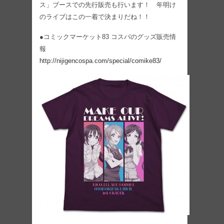
ス」ブースでの先行販売も行います！ 年明け
のライブはこの一着で決まりだね！！
●コミックマーケット83 コスパのグッズ販売情
報
http://nijigencospa.com/special/comike83/