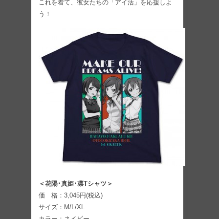
これを着て、彼女たちの「アイ活」を応援しよ
う！
＜花陽･真姫･凛Tシャツ＞
価 格：3,045円(税込)
サイズ：M/L/XL
カラー：ネイビー