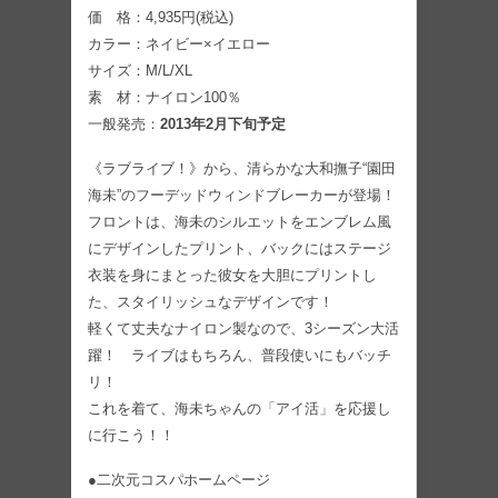
価 格：4,935円(税込)
カラー：ネイビー×イエロー
サイズ：M/L/XL
素 材：ナイロン100％
一般発売：
2013年2月下旬予定
《ラブライブ！》から、清らかな大和撫子“園田
海未”のフーデッドウィンドブレーカーが登場！
フロントは、海未のシルエットをエンブレム風
にデザインしたプリント、バックにはステージ
衣装を身にまとった彼女を大胆にプリントし
た、スタイリッシュなデザインです！
軽くて丈夫なナイロン製なので、3シーズン大活
躍！ ライブはもちろん、普段使いにもバッチ
リ！
これを着て、海未ちゃんの「アイ活」を応援し
に行こう！！
●二次元コスパホームページ