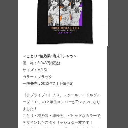
＜ことり･穂乃果･海未Tシャツ＞
価 格：3,045円(税込)
サイズ：M/L/XL
カラー：ブラック
一般発売：
2013年2月下旬予定
《ラブライブ！》より、スクールアイドルグル
ープ「μ’s」の２年生メンバーがTシャツになり
ました！
ことり・穂乃果・海未を、ビビッドなカラーで
デザインしたスタイリッシュな一枚です！