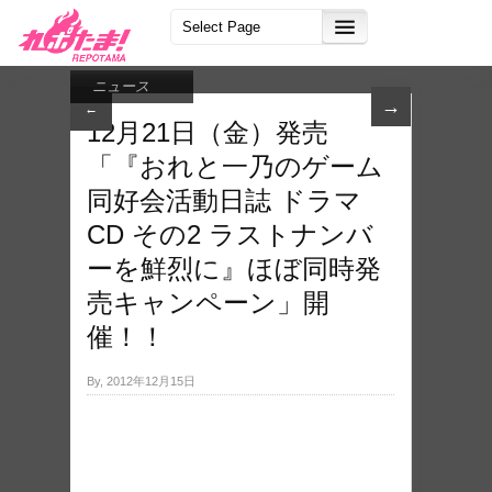
ニュース
→
←
12月21日（金）発売
「『お​れと一乃のゲーム
同好​会活動日誌 ドラマ
CD その2 ラストナンバ
ーを鮮烈​に』ほぼ同時発
売キャ​ンペーン」開
催！！
By, 2012年12月15日