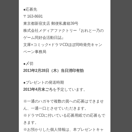
●応募先
〒163-8691
東京都新宿支店 郵便私書箱39号
株式会社メディアファクトリー『おれと一乃の
ゲーム同好会活動日誌』
文庫×コミック×ドラマCDほぼ同時発売キャン
ペーン事務局
●〆切
2013年2月28日（木）当日消印有効
●プレゼントの発送時期
2013年4月末ごろ
を予定しています。
※一通のハガキで複数の賞への応募はできませ
ん、一通一口とさせていただきます。
※ドラマCDに付いている応募用紙での応募もで
きます。
※お預かりした個人情報は、本プレゼントキャ