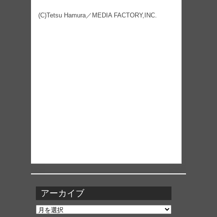
(C)Tetsu Hamura／MEDIA FACTORY,INC.
アーカイブ
ア