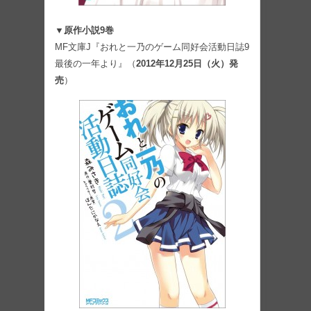
▼原作小説9巻
MF文庫J『おれと一乃のゲーム同好会活動日誌9
最後の一年より』（
2012年12月25日（火）発
売
）