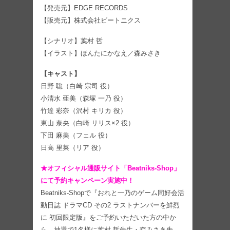
【発売元】EDGE RECORDS
【販売元】株式会社ビートニクス
【シナリオ】葉村 哲
【イラスト】ほんたにかなえ／森みさき
【キャスト】
日野 聡（白崎 宗司 役）
小清水 亜美（森塚 一乃 役）
竹達 彩奈（沢村 キリカ 役）
東山 奈央（白崎 リリス×2 役）
下田 麻美（フェル 役）
日高 里菜（リア 役）
★オフィシャル通販サイト「Beatniks-Shop」
にて予約キャンペーン実施中！
Beatniks-Shopで『おれと一乃のゲーム同好会活
動日誌 ドラマCD その2 ラストナンバーを鮮烈
に 初回限定版』をご予約いただいた方の中か
ら、抽選で1名様に葉村 哲先生・森みさき先