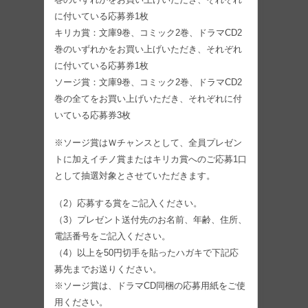
に付いている応募券1枚
キリカ賞：文庫9巻、コミック2巻、ドラマCD2
巻のいずれかをお買い上げいただき、それぞれ
に付いている応募券1枚
ソージ賞：文庫9巻、コミック2巻、ドラマCD2
巻の全てをお買い上げいただき、それぞれに付
いている応募券3枚
※ソージ賞はＷチャンスとして、全員プレゼン
トに加えイチノ賞またはキリカ賞へのご応募1口
として抽選対象とさせていただきます。
（2）応募する賞をご記入ください。
（3）プレゼント送付先のお名前、年齢、住所、
電話番号をご記入ください。
（4）以上を50円切手を貼ったハガキで下記応
募先までお送りください。
※ソージ賞は、ドラマCD同梱の応募用紙をご使
用ください。