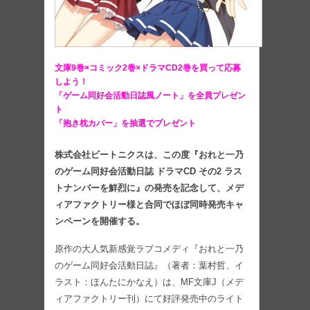
文庫9巻×コミック2巻×ドラマCD2巻を買って応募
しよう！
「ゲーム同好会活動日誌風ノート」を全員プレゼン
ト
「抱き枕カバー」を抽選でプレゼント
株式会社ビートニクスは、この度『おれと一乃
のゲーム同好会活動日誌 ドラマCD その2 ラス
トナンバーを鮮烈に』の発売を記念して、メデ
ィアファクトリー様と合同でほぼ同時発売キャ
ンペーンを開催する。
原作の大人気新感覚ラブコメディ『おれと一乃
のゲーム同好会活動日誌』（著者：葉村哲、イ
ラスト：ほんたにかなえ）は、MF文庫J（メデ
ィアファクトリー刊）にて好評発売中のライト