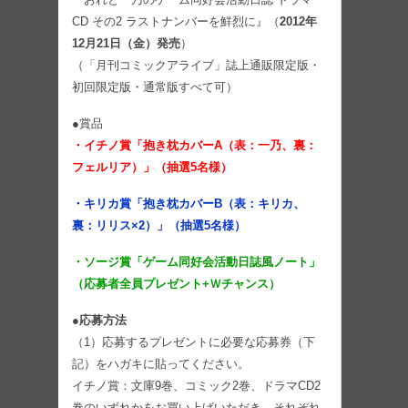
CD その2 ラストナンバーを鮮烈に』（
2012年
12月21日（金）発売
）
（「月刊コミックアライブ」誌上通販限定版・
初回限定版・通常版すべて可）
●賞品
・イチノ賞「抱き枕カバーA（表：一乃、裏：
フェルリア）」（抽選5名様）
・キリカ賞「抱き枕カバーB（表：キリカ、
裏：リリス×2）」（抽選5名様）
・ソージ賞「ゲーム同好会活動日誌風ノート」
（応募者全員プレゼント+Ｗチャンス）
●応募方法
（1）応募するプレゼントに必要な応募券（下
記）をハガキに貼ってください。
イチノ賞：文庫9巻、コミック2巻、ドラマCD2
巻のいずれかをお買い上げいただき、それぞれ