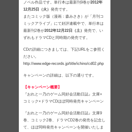
ノベル作品です。単行本は最新刊9巻が
2012年
12月25日（火）
発売です。
またコミック版（漫画：森みさき）が「月刊コ
ミックアライブ」にて好評連載中で、単行本は
最新刊2巻が
2012年12月22日（土）
発売で、い
ずれもドラマCDと同時期の発売です。
CDの詳細につきましては、下記URLをご参照く
ださい。
http://www.edge-records.jp/title/ichino/cd02.php
キャンペーンの詳細は、以下の通りです。
【キャンペーン概要】
『おれと一乃のゲーム同好会活動日誌』文庫×
コミック×ドラマCDほぼ同時発売キャンペーン
『おれと一乃のゲーム同好会活動日誌』文庫9
巻、コミック2巻、ドラマCD2巻の発売を記念し
て、ほぼ同時発売キャンペーンを開催いたしま