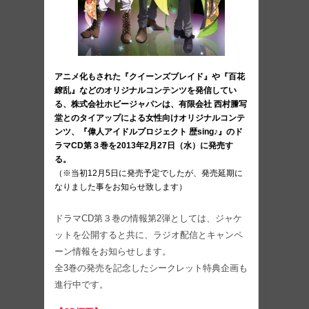
アニメ化もされた『クイーンズブレイド』や『百花
繚乱』などのオリジナルコンテンツを発信してい
る、株式会社ホビージャパンは、有限会社 西村謄写
堂とのタイアップによる女性向けオリジナルコンテ
ンツ、『偉人アイドルプロジェクト 歴sing♪』のド
ラマCD第３巻を2013年2月27日（水）に発売す
る。
（※当初12月5日に発売予定でしたが、発売延期に
なりました事をお知らせ致します）
ドラマCD第３巻の情報第2弾としては、ジャケ
ットを公開すると共に、ラジオ配信とキャンペ
ーン情報をお知らせします。
全3巻の発売を記念したシークレット特典企画も
進行中です。