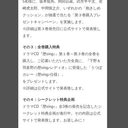
5名様に、坂本龍馬、岡田以蔵、武市半平太、岩
崎虎太郎、中岡慎之介、いずれかの「抱きしめ
クッション」が抽選で当たる「第３巻購入プレ
ゼントキャンペーン」を実施します。
※詳細は第３巻発売日に公式サイトで発表致し
ます。
その３：全巻購入特典
ドラマCD『歴sing♪』第１巻～第３巻の全巻を
購入し、ご応募いただいた方全員に、『下野＆
羽多野の歴sing♪レディオ』に登場した「うつぼ
カレー（歴sing♪仕様）」
をプレゼントします。
※詳細は公式サイトで発表致します。
その４：シークレット特典企画
ドラマCD『歴sing♪』全3巻の発売を記念したシ
ークレット特典企画が進行中。その内容は公式
サイトで発表致します。お楽しみに！