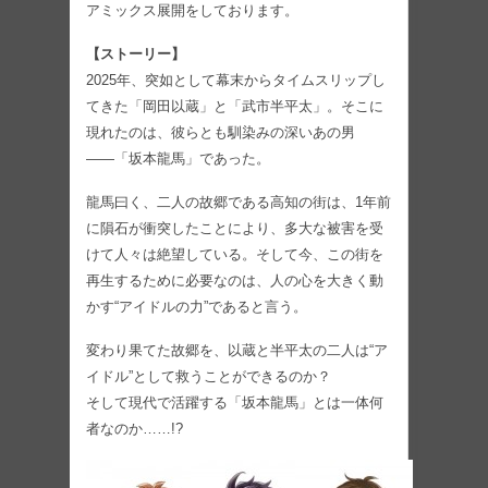
アミックス展開をしております。
【ストーリー】
2025年、突如として幕末からタイムスリップし
てきた「岡田以蔵」と「武市半平太」。そこに
現れたのは、彼らとも馴染みの深いあの男
――「坂本龍馬」であった。
龍馬曰く、二人の故郷である高知の街は、1年前
に隕石が衝突したことにより、多大な被害を受
けて人々は絶望している。そして今、この街を
再生するために必要なのは、人の心を大きく動
かす“アイドルの力”であると言う。
変わり果てた故郷を、以蔵と半平太の二人は“ア
イドル”として救うことができるのか？
そして現代で活躍する「坂本龍馬」とは一体何
者なのか……!?