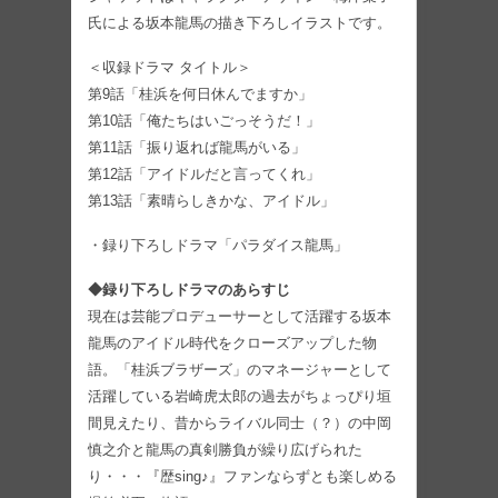
氏による坂本龍馬の描き下ろしイラストです。
＜収録ドラマ タイトル＞
第9話「桂浜を何日休んでますか」
第10話「俺たちはいごっそうだ！」
第11話「振り返れば龍馬がいる」
第12話「アイドルだと言ってくれ」
第13話「素晴らしきかな、アイドル」
・録り下ろしドラマ「パラダイス龍馬」
◆録り下ろしドラマのあらすじ
現在は芸能プロデューサーとして活躍する坂本
龍馬のアイドル時代をクローズアップした物
語。「桂浜ブラザーズ」のマネージャーとして
活躍している岩崎虎太郎の過去がちょっぴり垣
間見えたり、昔からライバル同士（？）の中岡
慎之介と龍馬の真剣勝負が繰り広げられた
り・・・『歴sing♪』ファンならずとも楽しめる