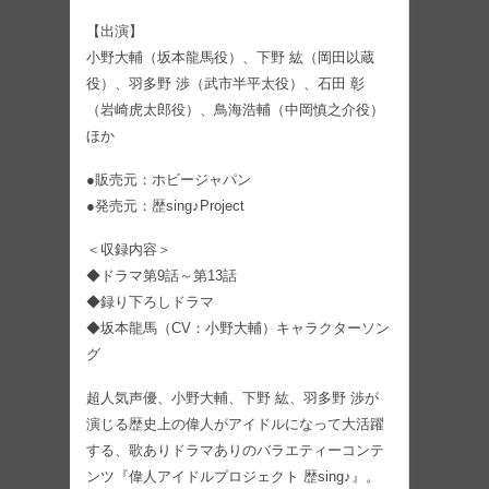
【出演】
小野大輔（坂本龍馬役）、下野 紘（岡田以蔵
役）、羽多野 渉（武市半平太役）、石田 彰
（岩崎虎太郎役）、鳥海浩輔（中岡慎之介役）
ほか
●販売元：ホビージャパン
●発売元：歴sing♪Project
＜収録内容＞
◆ドラマ第9話～第13話
◆録り下ろしドラマ
◆坂本龍馬（CV：小野大輔）キャラクターソン
グ
超人気声優、小野大輔、下野 紘、羽多野 渉が
演じる歴史上の偉人がアイドルになって大活躍
する、歌ありドラマありのバラエティーコンテ
ンツ『偉人アイドルプロジェクト 歴sing♪』。