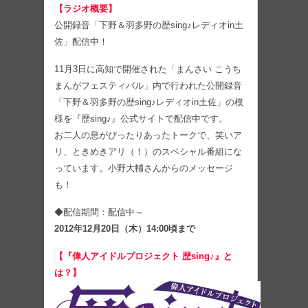
【ラジオ概要】
公開録音「下野＆羽多野の歴sing♪レディオin土
佐」配信中！
11月3日に高知で開催された「まんさい こうち
まんがフェスティバル」内で行われた公開録音
「下野＆羽多野の歴sing♪レディオin土佐」の模
様を『歴sing♪』公式サイトで配信中です。
お二人の息がぴったりあったトークで、笑いア
リ、ときめきアリ（！）のスペシャル番組にな
っています。小野大輔さんからのメッセージ
も！
◆配信期間：配信中～
2012年12月20日（木）14:00頃まで
【『偉人アイドルプロジェクト 歴sing♪』と
は？】