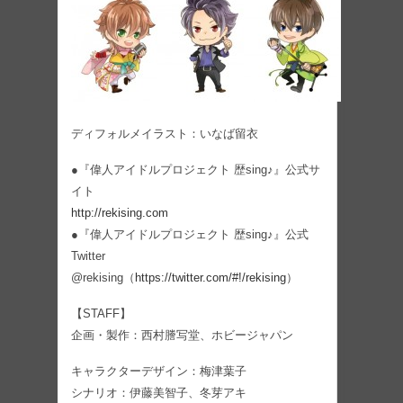
ディフォルメイラスト：いなば留衣
●『偉人アイドルプロジェクト 歴sing♪』公式サ
イト
http://rekising.com
●『偉人アイドルプロジェクト 歴sing♪』公式
Twitter
@rekising（
https://twitter.com/#!/rekising
）
【STAFF】
企画・製作：西村謄写堂、ホビージャパン
キャラクターデザイン：梅津葉子
シナリオ：伊藤美智子、冬芽アキ