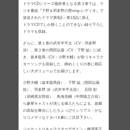
ドラマCDシリーズ最終巻となる第３巻では、ラ
ジオ番組『下野＆羽多野の歴sing♪レディオ』で
放送されたドラマ第9話～第13話に加え、
ドラマCDでしか聴くことのできない録り下ろし
ドラマも収録。
さらに、第１巻の武市半平太（CV：羽多野
渉）、第２巻の岡田以蔵（CV：下野 紘）に続
き、坂本龍馬（CV：小野大輔）が歌うキャラク
ターソングも収録した、締めくくりの巻に相応
しい大ボリュームでお届けします。
小野大輔（坂本龍馬役）、下野 紘（岡田以蔵
役）、羽多野 渉（武市半平太役）、石田 彰
（岩崎虎太郎役）、鳥海浩輔（中岡慎之介役）
ら豪華キャストが演じる偉人たちによる、故郷
の高知を舞台にしたちょっぴりシリアス・かな
りコメディなドタバタ劇にご注目下さい。
ジャケットはキャラクターデザイン・梅津葉子