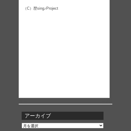
（C）歴sing♪Project
アーカイブ
ア
ー