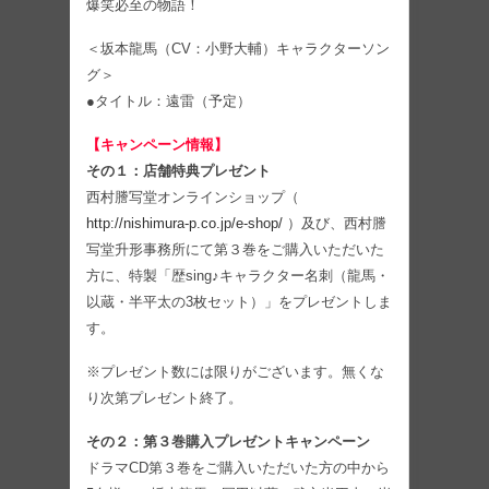
爆笑必至の物語！
＜坂本龍馬（CV：小野大輔）キャラクターソン
グ＞
●タイトル：遠雷（予定）
【キャンペーン情報】
その１：店舗特典プレゼント
西村謄写堂オンラインショップ（
http://nishimura-p.co.jp/e-shop/
）及び、西村謄
写堂升形事務所にて第３巻をご購入いただいた
方に、特製「歴sing♪キャラクター名刺（龍馬・
以蔵・半平太の3枚セット）」をプレゼントしま
す。
※プレゼント数には限りがございます。無くな
り次第プレゼント終了。
その２：第３巻購入プレゼントキャンペーン
ドラマCD第３巻をご購入いただいた方の中から