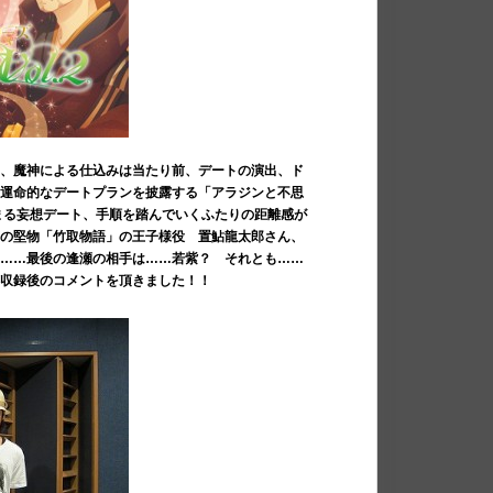
り、魔神による仕込みは当たり前、デートの演出、ド
、運命的なデートプランを披露する「アラジンと不思
まる妄想デート、手順を踏んでいくふたりの距離感が
筋の堅物「竹取物語」の王子様役 置鮎龍太郎さん、
る……最後の逢瀬の相手は……若紫？ それとも……
ら収録後のコメントを頂きました！！