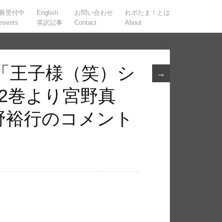
募受付中
English
お問い合わせ
れポたま！とは
esents
英訳記事
Contact
About
売「王子様（笑）シ
→
2巻より宮野真
野裕行のコメント