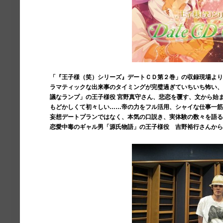
「『王子様（笑）シリーズ』デートＣＤ第２巻」の収録現場よ
ラマティックな出来事のタイミングが完璧過ぎていちいち怖い
議なランプ」の王子様役 宮野真守さん、悲恋を覆す、文から始
もどかしくて初々しい……帝の力をフル活用、シャイな仕事一
妄想デートプランではなく、本気の口説き、実体験の数々を語
恋愛中毒のギャル男「源氏物語」の王子様役 吉野裕行さんか