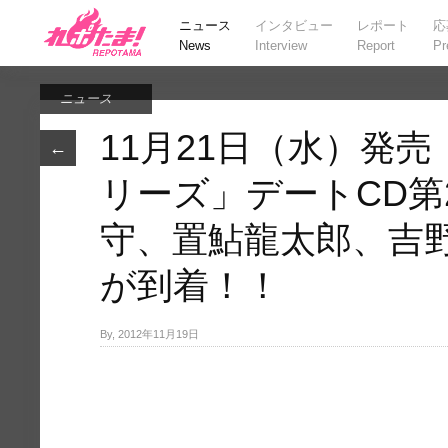
ニュース
インタビュー
レポート
応
News
Interview
Report
Pr
ニュース
11月21日（水）発
←
リーズ」デートCD第
守、置鮎龍太郎、吉
が到着！！
By, 2012年11月19日