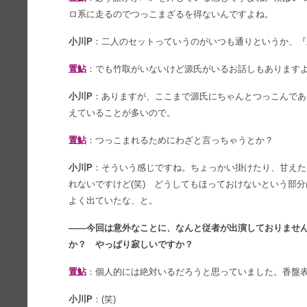
ロ系に走るのでつっこまざるを得ないんですよね。
小川P
：二人のセットっていうのがいつも通りというか、『
置鮎
：でも竹取がいないけど源氏がいるお話しもあります
小川P
：ありますが、ここまで源氏にちゃんとつっこんであ
えていることが多いので。
置鮎
：つっこまれるためにわざと言っちゃうとか？
小川P
：そういう感じですね。ちょっかい掛けたり、甘えた
れないですけど(笑) どうしてもほっておけないという部
よく出ていたな、と。
――今回は意外なことに、なんと従者が出演しておりません
か？ やっぱり寂しいですか？
置鮎
：個人的には絶対いるだろうと思っていました。香盤
小川P
：(笑)