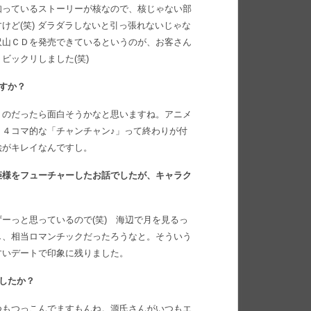
知っているストーリーが核なので、核じゃない部
けど(笑) ダラダラしないと引っ張れないじゃな
沢山ＣＤを発売できているというのが、お客さん
ビックリしました(笑)
ますか？
うのだったら面白そうかなと思いますね。アニメ
４コマ的な「チャンチャン♪」って終わりが付
絵がキレイなんですし。
姫様をフューチャーしたお話でしたが、キャラク
ーっと思っているので(笑) 海辺で月を見るっ
し、相当ロマンチックだったろうなと。そういう
すいデートで印象に残りました。
ましたか？
つもつっこんでますもんね。源氏さんがいつもエ