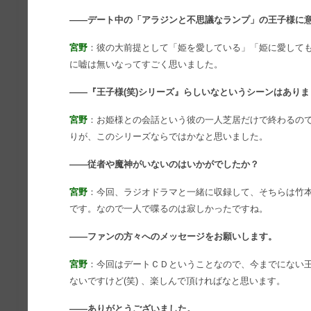
――デート中の「アラジンと不思議なランプ」の王子様に
宮野
：彼の大前提として「姫を愛している」「姫に愛して
に嘘は無いなってすごく思いました。
――『王子様(笑)シリーズ』らしいなというシーンはあり
宮野
：お姫様との会話という彼の一人芝居だけで終わるの
りが、このシリーズならではかなと思いました。
――従者や魔神がいないのはいかがでしたか？
宮野
：今回、ラジオドラマと一緒に収録して、そちらは竹
です。なので一人で喋るのは寂しかったですね。
――ファンの方々へのメッセージをお願いします。
宮野
：今回はデートＣＤということなので、今までにない
ないですけど(笑) 、楽しんで頂ければなと思います。
――ありがとうございました。