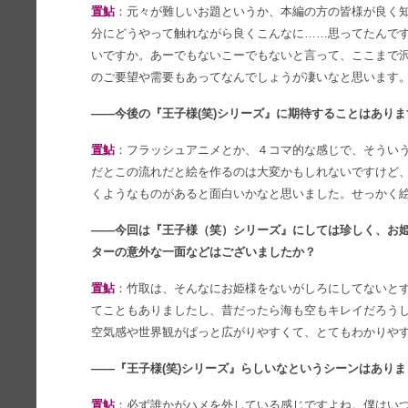
置鮎
：元々が難しいお題というか、本編の方の皆様が良く
分にどうやって触れながら良くこんなに……思ってたんです
いですか。あーでもないこーでもないと言って、ここまで
のご要望や需要もあってなんでしょうが凄いなと思います。
――今後の『王子様(笑)シリーズ』に期待することはあり
置鮎
：フラッシュアニメとか、４コマ的な感じで、そうい
だとこの流れだと絵を作るのは大変かもしれないですけど、
くようなものがあると面白いかなと思いました。せっかく
――今回は『王子様（笑）シリーズ』にしては珍しく、お
ターの意外な一面などはございましたか？
置鮎
：竹取は、そんなにお姫様をないがしろにしてないとず
てこともありましたし、昔だったら海も空もキレイだろう
空気感や世界観がぱっと広がりやすくて、とてもわかりや
――『王子様(笑)シリーズ』らしいなというシーンはあり
置鮎
：必ず誰かがハメを外している感じですよね。僕はい