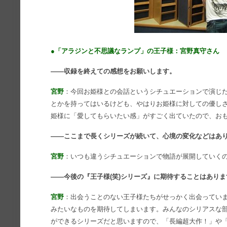
●「アラジンと不思議なランプ」の王子様：宮野真守さん
――収録を終えての感想をお願いします。
宮野
：今回お姫様との会話というシチュエーションで演じ
とかを持ってはいるけども、やはりお姫様に対しての優し
姫様に「愛してもらいたい感」がすごく出ていたので、お
――ここまで長くシリーズが続いて、心境の変化などはあ
宮野
：いつも違うシチュエーションで物語が展開していく
――今後の『王子様(笑)シリーズ』に期待することはあり
宮野
：出会うことのない王子様たちがせっかく出会ってい
みたいなものを期待してしまいます。みんなのシリアスな部
ができるシリーズだと思いますので、「長編超大作！」や