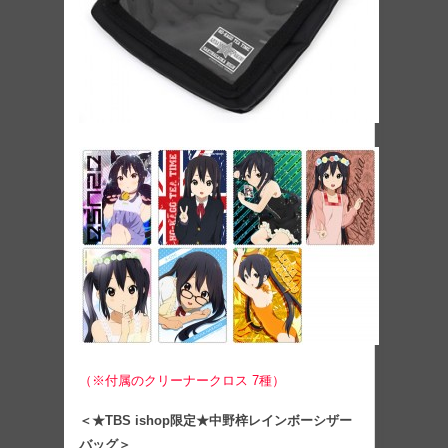
（※付属のクリーナークロス 7種）
＜★TBS ishop限定★中野梓レインボーシザー
バッグ＞