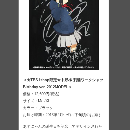
＜★TBS ishop限定★中野梓 刺繍ワークシャツ
Birthday ver. 2012MODEL＞
価格：12,600円(税込)
サイズ：M/L/XL
カラー：ブラック
お届け時期：2013年2月中旬～下旬頃のお届け
あずにゃんの誕生日を記念してデザインされた