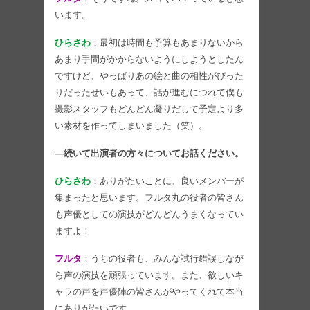
います。
ひらさわ
：最初は時間も予算もあまりないから
あまり手間がかからないようにしようとしたん
ですけど、やっぱりあの絵と曲の相性がぴった
りだったせいもあって、話が進むにつれて僕も
撮影スタッフもどんどん凝りだして予定より多
い素材を作ってしまいました（笑）。
―続いて出演者の方々についてお話ください。
ひらさわ
：ありがたいことに、良いメンバーが
集まったと思います。フルタ丸の役者の皆さん
も声優としての演技がどんどんうまくなってい
ますよ！
フルタ
：うちの役者も、みんな試行錯誤しなが
ら声の演技を頑張っています。また、欲しいキ
ャラの声を声優陣の皆さんがやってくれて本当
にありがたいです。