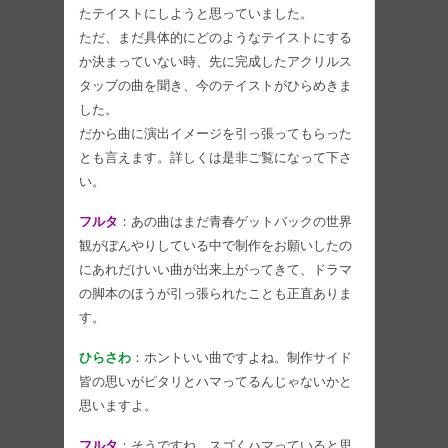
たテイストにしようと思っていました。
ただ、まだ具体的にどのようなテイストにする
か決まっていない時、先に完成したアクリルス
タッブの曲を聞き、今のテイストがひらめきま
した。
だから曲に演出イメージを引っ張ってもらった
とも言えます。詳しくは是非ご覧になって下さ
い。
フルタ
：あの曲はまだ青春ゲットバックの世界
観がぼんやりしている中で制作をお願いしたの
にあれだけいい曲が出来上がってきて、ドラマ
の脚本のほうが引っ張られたことも正直ありま
す。
ひらさわ
：ホントいい曲ですよね。制作サイド
皆の思いがピタリとハマってるんじゃないかと
思いますよ。
フルタ
：そうですね。スゴくハマっていると思