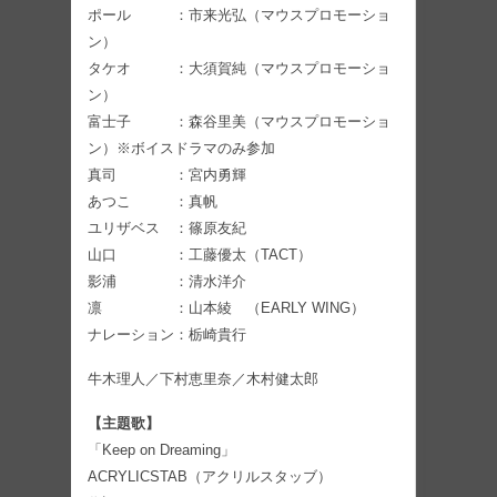
ポール ：市来光弘（マウスプロモーショ
ン）
タケオ ：大須賀純（マウスプロモーショ
ン）
富士子 ：森谷里美（マウスプロモーショ
ン）※ボイスドラマのみ参加
真司 ：宮内勇輝
あつこ ：真帆
ユリザベス ：篠原友紀
山口 ：工藤優太（TACT）
影浦 ：清水洋介
凛 ：山本綾 （EARLY WING）
ナレーション：栃崎貴行
牛木理人／下村恵里奈／木村健太郎
【主題歌】
「Keep on Dreaming」
ACRYLICSTAB（アクリルスタッブ）