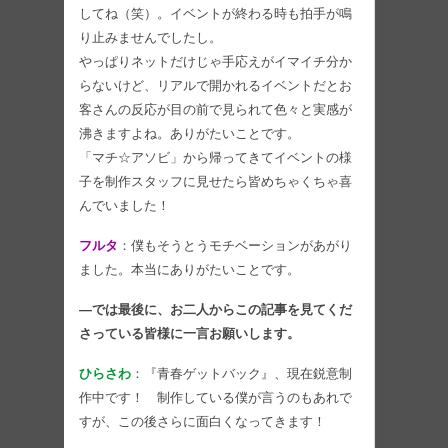
してね（笑）。イベントが終わる時も拍手が鳴
り止みませんでしたし。
やっぱりネットだけじゃ手応えがイマイチ分か
らないけど、リアルで開かれるイベントだとお
客さんの反応が目の前で見られて色々と実感が
沸きますよね。ありがたいことです。
「マチ☆アソビ」から帰ってきてイベントの様
子を制作スタッフに見せたら皆めちゃくちゃ喜
んでいました！
フルタ
：僕もそうとうモチベーションがあがり
ました。本当にありがたいことです。
―では最後に、お二人からこの記事を見てくだ
さっている皆様に一言お願いします。
ひらさわ
：『青春ゲットバック』、現在鋭意制
作中です！ 制作している僕が言うのもあれで
すが、この後さらに面白くなってきます！