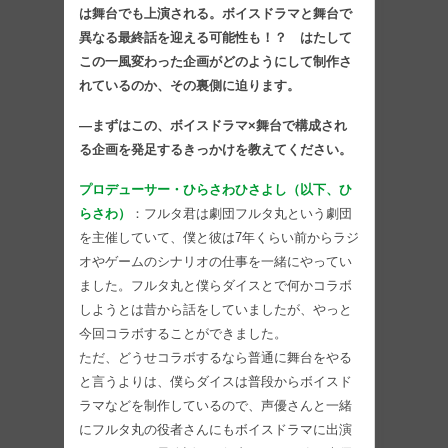
は舞台でも上演される。ボイスドラマと舞台で
異なる最終話を迎える可能性も！？ はたして
この一風変わった企画がどのようにして制作さ
れているのか、その裏側に迫ります。
―まずはこの、ボイスドラマ×舞台で構成され
る企画を発足するきっかけを教えてください。
プロデューサー・ひらさわひさよし（以下、ひ
らさわ）
：フルタ君は劇団フルタ丸という劇団
を主催していて、僕と彼は7年くらい前からラジ
オやゲームのシナリオの仕事を一緒にやってい
ました。フルタ丸と僕らダイスとで何かコラボ
しようとは昔から話をしていましたが、やっと
今回コラボすることができました。
ただ、どうせコラボするなら普通に舞台をやる
と言うよりは、僕らダイスは普段からボイスド
ラマなどを制作しているので、声優さんと一緒
にフルタ丸の役者さんにもボイスドラマに出演