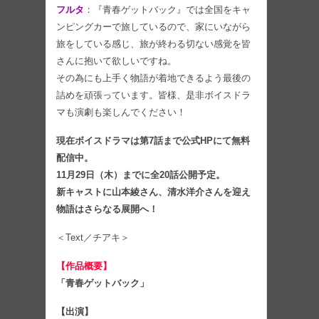
フルタ
：『青春ゲットバック』では全国をキャ
ンピングカーで旅しているので、家にいながら
旅をしている感じ、旅が終わる切ない感覚を皆
さんに抱いて欲しいですね。
その為にも上手く物語が着地できるよう最後の
詰めを頑張っています。皆様、是非ボイスドラ
マも演劇も楽しんでください！
現在ボイスドラマは第7話まで公式HPにて無料
配信中。
11月29日（木）までに全20話公開予定。
新キャストに山本綾さん、清水洋介さんを迎え
物語はさらなる展開へ！
＜Text／チアキ＞
【作品概要】
「青春ゲットバック」
【出演】