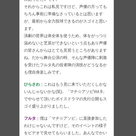
それからこれは私見ですけど、声優の方っても
ちろん事前に準備なさっているとは思います
が、最初から全力投球できるのがスゴイと思い
ます。
演劇の世界は体全体を使うため、体をがっつり
温めないと芝居ができないという点もあり声優
の皆さんからはとても見習うところがあります
ね。だから舞台公演の時、そんな声優陣に刺激
を受けたフルタ丸の役者陣の演技がどうなるか
も僕自身楽しみです。
ひらさわ
：これはもう見に来ていただくしかな
いんじゃないかな(笑)。「マチ☆アソビVol.9」
でやらせて頂いたボイスドラマの先行公開もス
ゴイ盛り上がりましたし。
フルタ
：僕は「マチ☆アソビ」に直接参加した
わけじゃないんですけど、そのイベントの様子
をビデオで見せてもらいました。あんなでかい