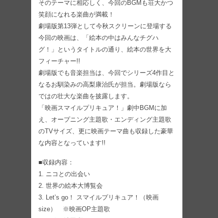
そのテーマに相応しく、今回のBGMも荘大かつ
笑顔になれる楽曲が満載！
劇場版第13弾として今秋スクリーンに登場する
今回の映画は、「絵本の中はみんなチグハ
グ！」というタイトルの通り、絵本の世界を大
フィーチャー!!
劇場版でも音楽担当は、今回でシリーズ4作目と
なるお馴染みの高梨康治氏が担当。劇場版なら
ではの壮大な楽曲を披露します。
「映画スマイルプリキュア！」劇中BGMに加
え、オープニング主題歌・エンディング主題歌
のTVサイズ、更に映画テーマ曲も収録した豪華
な内容となっています!!
■収録内容：
1. ニコとの出会い
2. 世界の絵本大博覧会
3. Let’s go！ スマイルプリキュア！（映画
size） ※映画OP主題歌