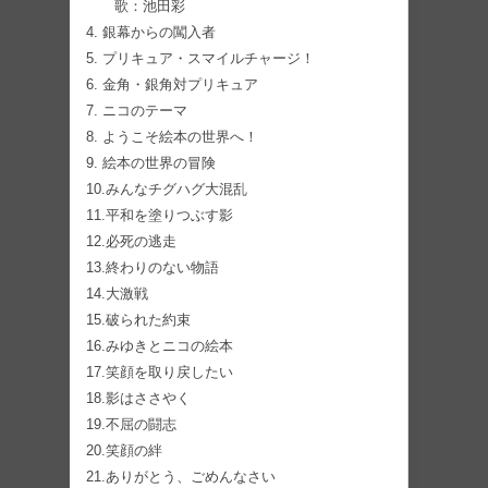
歌：池田彩
4. 銀幕からの闖入者
5. プリキュア・スマイルチャージ！
6. 金角・銀角対プリキュア
7. ニコのテーマ
8. ようこそ絵本の世界へ！
9. 絵本の世界の冒険
10.みんなチグハグ大混乱
11.平和を塗りつぶす影
12.必死の逃走
13.終わりのない物語
14.大激戦
15.破られた約束
16.みゆきとニコの絵本
17.笑顔を取り戻したい
18.影はささやく
19.不屈の闘志
20.笑顔の絆
21.ありがとう、ごめんなさい