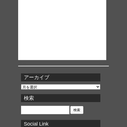
アーカイブ
ア
ー
カ
検索
イ
ブ
検
索:
Social Link