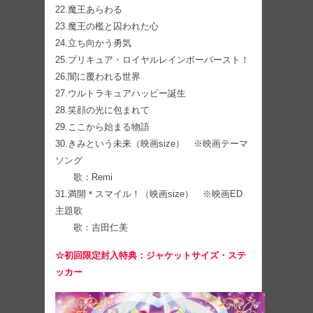
22.魔王あらわる
23.魔王の檻と囚われた心
24.立ち向かう勇気
25.プリキュア・ロイヤルレインボーバースト！
26.闇に覆われる世界
27.ウルトラキュアハッピー誕生
28.笑顔の光に包まれて
29.ここから始まる物語
30.きみという未来（映画size） ※映画テーマ
ソング
歌：Remi
31.満開＊スマイル！（映画size） ※映画ED
主題歌
歌：吉田仁美
☆初回限定封入特典：ジャケットサイズ・ステ
ッカー