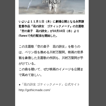
いよいよ１１月１日（木）に劇場公開となる永野譲
監督作品『花の詩女 ゴティックメード』の主題歌
「空の皇子 花の詩女」が10月10日（水）より
iTunesで先行配信を開始した。
この主題歌「空の皇子 花の詩女」を歌うの
は、ベリン役を務める川村万梨阿。映画の世界
観を象徴した主題歌の作詞も、川村万梨阿が手
がけている。
この曲を聴いて、ぜひ映画のイメージを公開ま
で高めて欲しい。
●『花の詩女 ゴティックメード』公式サイト
http://gothicmade.com/