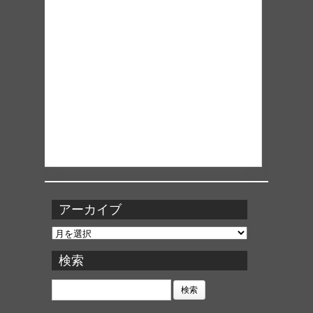
アーカイブ
ア
ー
カ
検索
イ
ブ
検
索: