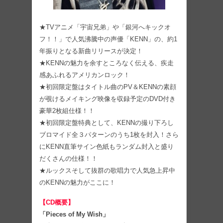
★TVアニメ「宇宙兄弟」や「銀河へキックオ
フ！！」で人気沸騰中の声優「KENN」の、約1
年振りとなる新曲リリースが決定！
★KENNの魅力を余すところなく伝える、疾走
感あふれるアメリカンロック！
★初回限定盤はタイトル曲のPV＆KENNの素顔
が覗けるメイキング映像を収録予定のDVD付き
豪華2枚組仕様！！
★初回限定盤特典として、KENNの撮り下ろし
ブロマイド全３パターンのうち1枚を封入！さら
にKENN直筆サイン色紙もランダム封入と盛り
だくさんの仕様！！
★ルックスそして抜群の歌唱力で人気急上昇中
のKENNの魅力がここに！
【CD概要】
「Pieces of My Wish」