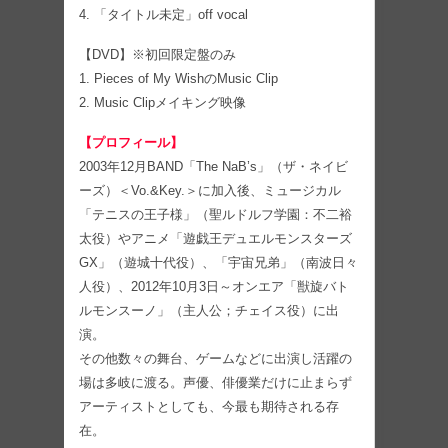
4. 「タイトル未定」off vocal
【DVD】※初回限定盤のみ
1. Pieces of My WishのMusic Clip
2. Music Clipメイキング映像
【プロフィール】
2003年12月BAND「The NaB’s」（ザ・ネイビ
ーズ）＜Vo.&Key.＞に加入後、ミュージカル
「テニスの王子様」（聖ルドルフ学園：不二裕
太役）やアニメ「遊戯王デュエルモンスターズ
GX」（遊城十代役）、「宇宙兄弟」（南波日々
人役）、2012年10月3日～オンエア「獣旋バト
ルモンスーノ」（主人公；チェイス役）に出
演。
その他数々の舞台、ゲームなどに出演し活躍の
場は多岐に渡る。声優、俳優業だけに止まらず
アーティストとしても、今最も期待される存
在。