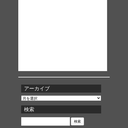
アーカイブ
ア
ー
カ
検索
イ
ブ
検
索: