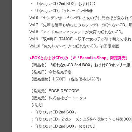
・『眠れないCD 2nd BOX』おまけCD
・「眠れないCD」2ndシーズン全5巻
Vol.6 『ヤンデレ惨 ～ヤンデレの女の子に死ぬほど愛され
Vol.7 『先輩も後輩も幼なじみもツンデレで眠れないCD』
Vol.8 『アイドルのマネジメントが大変で眠れないCD』
Vol.9 『双×萌 FUTAMOE ～双子の女の子が萌え萌えで眠
Vol.10『俺の妹が××すぎて眠れないCD』初回限定版
●BOXとおまけCDのみ（※「Beatniks-Shop」限定発売）
【商品名】
『眠れないCD 2nd BOX』おまけCDオンリー版
【発売日】今秋発売予定
【販売価格】1,500円 （税抜価格1,428円）
【発売元】EDGE RECORDS
【販売元】株式会社ビートニクス
【構成】
・『眠れないCD 2nd BOX』
（「眠れないCD」2ndシーズン全5巻を収納できる特製BO
・『眠れないCD 2nd BOX』おまけCD