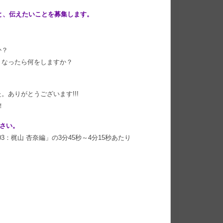
こと、伝えたいことを募集します。
か？
うなったら何をしますか？
ありがとうございます!!!
！
ださい。
：梶山 杏奈編」の3分45秒～4分15秒あたり