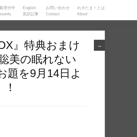
募受付中
English
お問い合わせ
れポたま！とは
esents
英訳記事
Contact
About
 BOX』特典おまけ
→
藤聡美の眠れない
お題を9月14日よ
！！