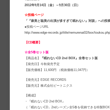
2012年9月14日（金）～9月30日（日）
☆投稿ページ
「『麻美と聡美の出演が多すぎて眠れない』対談」への投
●投稿ページURL
http://www.edge-records.jp/title/nemurenai02/box/toukou.ph
【CD概要】
☆全5巻セット版
【商品名】
『眠れないCD 2nd BOX』全巻セット版
【発売日】今秋発売予定
【販売価格】11,600円 （税抜価格11,047円）
【発売元】EDGE RECORDS
【販売元】株式会社ビートニクス
【構成】
・『眠れないCD 2nd BOX』
（「眠れないCD」2ndシーズン全5巻を収納できる特製BO