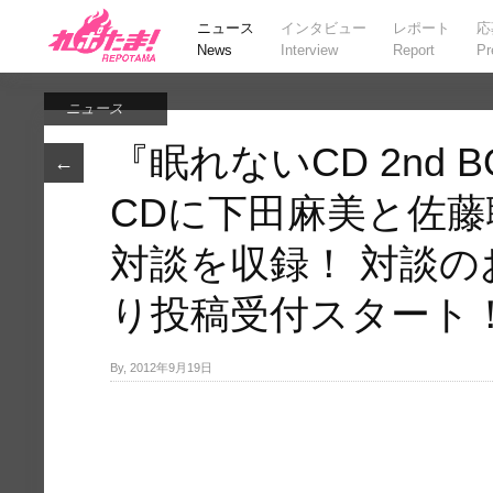
ニュース
インタビュー
レポート
応
News
Interview
Report
Pr
ニュース
『眠れないCD 2nd
←
CDに下田麻美と佐
対談を収録！ 対談の
り投稿受付スタート
By, 2012年9月19日