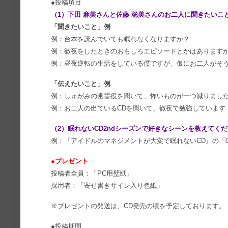
●投稿項目
（1）下田 麻美さんと佐藤 聡美さんのお二人に聞きたい
「聞きたいこと」例
例：台本を読んでいても眠れなくなりますか？
例：徹夜をしたときのおもしろエピソードとかはあります
例：昼夜逆転の生活をしている僕ですが、仮にお二人がそ
「伝えたいこと」例
例：しゅがみの幽霊役を聞いて、怖いものが一つ減りました。
例：お二人の出ているCDを聞いて、徹夜で勉強しています
（2）眠れないCD2ndシーズンで好きなシーンを教えてく
例：『アイドルのマネジメントが大変で眠れないCD』の「03
●プレゼント
投稿者全員：「PC用壁紙」
採用者：「寄せ書きサイン入り色紙」
※プレゼントの発送は、CD発売の頃を予定しております。
●投稿期間