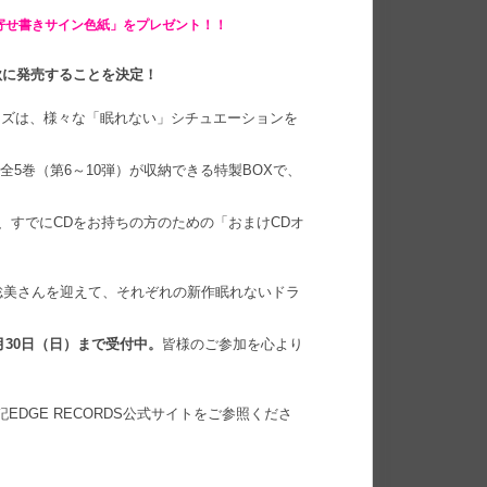
寄せ書きサイン色紙」をプレゼント！！
今秋に発売することを決定！
シリーズは、様々な「眠れない」シチュエーションを
ズン全5巻（第6～10弾）が収納できる特製BOXで、
と、すでにCDをお持ちの方のための「おまけCDオ
 聡美さんを迎えて、それぞれの新作眠れないドラ
月30日（日）まで受付中。
皆様のご参加を心より
EDGE RECORDS公式サイトをご参照くださ