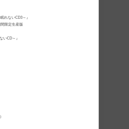
て眠れないCD3～』
期間限定生産版
れないCD～』
X）