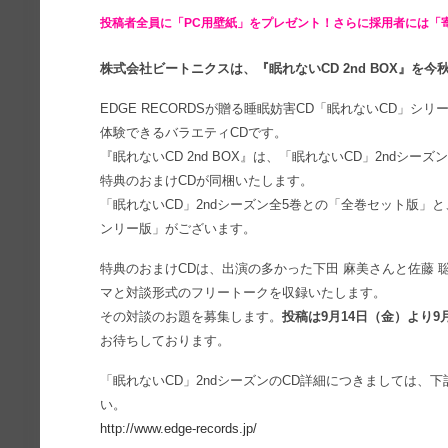
投稿者全員に「PC用壁紙」をプレゼント！さらに採用者には「
株式会社ビートニクスは、『眠れないCD 2nd BOX』を
EDGE RECORDSが贈る睡眠妨害CD「眠れないCD」
体験できるバラエティCDです。
『眠れないCD 2nd BOX』は、「眠れないCD」2ndシー
特典のおまけCDが同梱いたします。
「眠れないCD」2ndシーズン全5巻との「全巻セット版」
ンリー版」がございます。
特典のおまけCDは、出演の多かった下田 麻美さんと佐藤
マと対談形式のフリートークを収録いたします。
その対談のお題を募集します。
投稿は9月14日（金）より9
お待ちしております。
「眠れないCD」2ndシーズンのCD詳細につきましては、下記
い。
http://www.edge-records.jp/