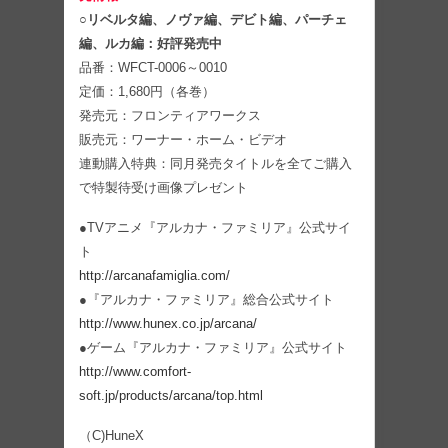
○リベルタ編、ノヴァ編、デビト編、パーチェ
編、ルカ編：好評発売中
品番：WFCT-0006～0010
定価：1,680円（各巻）
発売元：フロンティアワークス
販売元：ワーナー・ホーム・ビデオ
連動購入特典：同月発売タイトルを全てご購入
で特製待受け画像プレゼント
●TVアニメ『アルカナ・ファミリア』公式サイ
ト
http://arcanafamiglia.com/
●『アルカナ・ファミリア』総合公式サイト
http://www.hunex.co.jp/arcana/
●ゲーム『アルカナ・ファミリア』公式サイト
http://www.comfort-
soft.jp/products/arcana/top.html
（C)HuneX