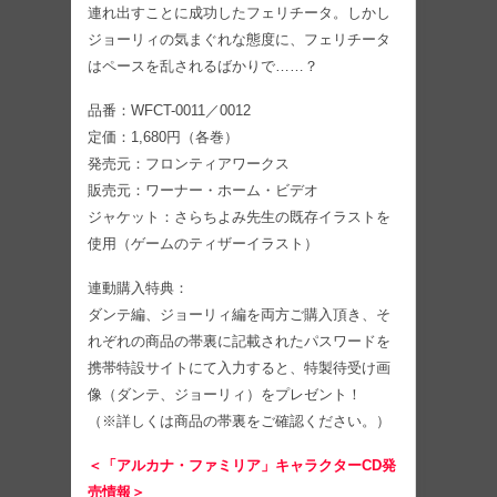
連れ出すことに成功したフェリチータ。しかし
ジョーリィの気まぐれな態度に、フェリチータ
はペースを乱されるばかりで……？
品番：WFCT-0011／0012
定価：1,680円（各巻）
発売元：フロンティアワークス
販売元：ワーナー・ホーム・ビデオ
ジャケット：さらちよみ先生の既存イラストを
使用（ゲームのティザーイラスト）
連動購入特典：
ダンテ編、ジョーリィ編を両方ご購入頂き、そ
れぞれの商品の帯裏に記載されたパスワードを
携帯特設サイトにて入力すると、特製待受け画
像（ダンテ、ジョーリィ）をプレゼント！
（※詳しくは商品の帯裏をご確認ください。）
＜「アルカナ・ファミリア」キャラクターCD発
売情報＞