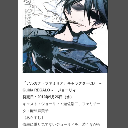
「アルカナ・ファミリア」キャラクターCD ～
Guida REGALO～ ジョーリィ
発売日：2012年9月26日（水）
キャスト：ジョーリィ：遊佐浩二、フェリチー
タ：能登麻美子
【あらすじ】
依頼に乗り気でないジョーリィを、渋々ながら