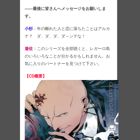
――最後に皆さんへメッセージをお願いしま
す。
小杉
：年の離れた人と恋に落ちたことはアルカ
ナ？ ダ、ダ、ダ、ダ～ンテな！
遊佐
：このシリーズを全部聴くと、レガーロ島
のいろいろなことが分かるかもしれません。お
気に入りのパートナーを見つけて下さい。
【CD概要】