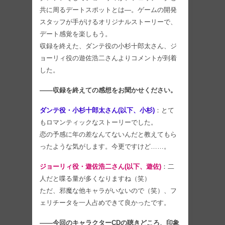
共に周るデートスポットとは―。ゲームの開発
スタッフが手がけるオリジナルストーリーで、
デート感覚を楽しもう。
収録を終えた、ダンテ役の小杉十郎太さん、ジ
ョーリィ役の遊佐浩二さんよりコメントが到着
した。
――収録を終えての感想をお聞かせください。
ダンテ役・小杉十郎太さん(以下、小杉)
：とて
もロマンティックなストーリーでした。
恋の予感に年の差なんてないんだと教えてもら
ったような気がします。今更ですけど……。
ジョーリィ役・遊佐浩二さん(以下、遊佐)
：二
人だと喋る量が多くなりますね（笑）
ただ、邪魔な他キャラがいないので（笑）、フ
ェリチータを一人占めできて良かったです。
――今回のキャラクターCDの聴きどころ、印象