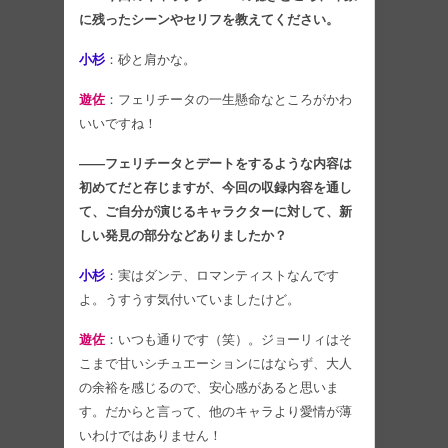
に残ったシーンやセリフを教えてください。
小杉
：砂と肩かな。
遊佐
：フェリチータの一生懸命なところがかわ
いいですね！
――フェリチータとデートをするような内容は
初めてだと存じますが、今回の収録内容を通し
て、ご自分が演じるキャラクターに対して、新
しい発見の部分などありましたか？
小杉
：実はダンテ、ロマンティストなんです
よ。うすうす気付いていましたけど。
遊佐
：いつも通りです（笑）。ジョーリィはそ
こまで甘いシチュエーションにはならず、大人
の余裕を感じるので、安心感があると思いま
す。だからと言って、他のキャラより愛情が薄
いわけではありません！