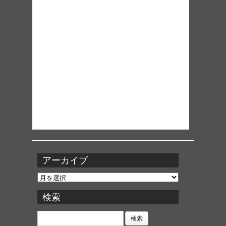
アーカイブ
ア
ー
カ
検索
イ
ブ
検
索: