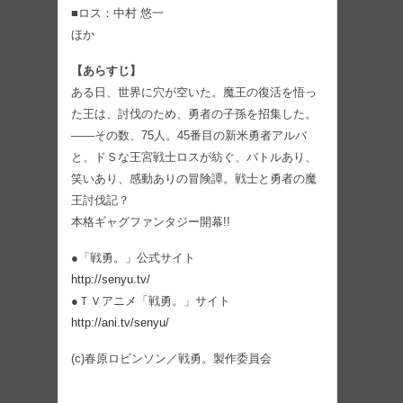
■ロス：中村 悠一
ほか
【あらすじ】
ある日、世界に穴が空いた。魔王の復活を悟っ
た王は、討伐のため、勇者の子孫を招集した。
――その数、75人。45番目の新米勇者アルバ
と、ドＳな王宮戦士ロスが紡ぐ、バトルあり、
笑いあり、感動ありの冒険譚。戦士と勇者の魔
王討伐記？
本格ギャグファンタジー開幕!!
●「戦勇。」公式サイト
http://senyu.tv/
●ＴＶアニメ「戦勇。」サイト
http://ani.tv/senyu/
(c)春原ロビンソン／戦勇。製作委員会