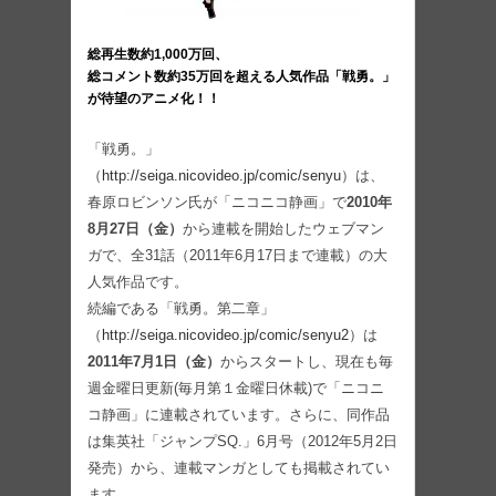
総再生数約1,000万回、
総コメント数約35万回を超える人気作品「戦勇。」
が待望のアニメ化！！
「戦勇。」
（
http://seiga.nicovideo.jp/comic/senyu
）は、
春原ロビンソン氏が「ニコニコ静画」で
2010年
8月27日（金）
から連載を開始したウェブマン
ガで、全31話（2011年6月17日まで連載）の大
人気作品です。
続編である「戦勇。第二章」
（
http://seiga.nicovideo.jp/comic/senyu2
）は
2011年7月1日（金）
からスタートし、現在も毎
週金曜日更新(毎月第１金曜日休載)で「ニコニ
コ静画」に連載されています。さらに、同作品
は集英社「ジャンプSQ.」6月号（2012年5月2日
発売）から、連載マンガとしても掲載されてい
ます。