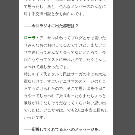
て思ったし、あと、色んなメンバーのみんなに
対する交換日記とかも面白いです。
――今回ラジオに出た感想は？
ローラ
：アニサマ終わってブログとかは書いた
りみんなおのおのしてるんですけど、まだアニ
サマ終わってみんなと会ってないところで、今
回こうやってゲストに来れたので、たくさんし
ゃべれて嬉しかったです。
特にルイズ氏とクルミ氏はサーガの中でも大先
輩なわけで、すごいアニサマのステージのとこ
ろでも助けられたので、そこで思い出を今日こ
うやってしゃべれて振り返ったらまたちょっと
涙腺が弱くなりそうだなってくらい熱い思い出
でしたね、アニサマは。でも2人は本当に頼もし
かったです。
――応援してくれてる人へのメッセージを。