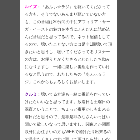
ルイズ
：『あふぃ☆ラジ』を聴いてくださって
る方も、そうでないあんまり聴いていない方
も、この番組は30分間の中にアフィリア・サー
ガ・イーストの魅力を本当にふんだんに詰め込
んだ番組だと思ってるので、ネット配信もして
るので、聴いたことない方には是非1回聴いて頂
きたいと思うし、聴いてくださってるリスナー
の方は、お便りとかくださるとわたしたち励み
になりますし、一緒に楽しい番組を作っていけ
るなと思うので、わたしたちの『あふぃ☆ラ
ジ』これからもよろしくお願いします。
クルミ
：聴いてる方達も一緒に番組を作ってい
けたらいいなと思ってます。放送日も土曜日の
深夜ということで、ちょっと夜更かしも出来る
曜日だと思うので、是非是非みなさんいっぱい
聞いて欲しいなって思いますし、関東とか関西
以外にお住まいの方もWEBで聴けたり出来るの
で是非たくさんの方に聴いて頂けたら嬉しいな