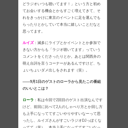
どラジオいつも聴いてます！」という方と初め
てお会いする機会とかもすごく増えてきて、そ
れをきっかけに東京のイベントに足を運んでも
らったりとかしていて本当に嬉しいことだなと
思ってます。
ルイズ
：滅多にライブとかイベントとか参加で
きない方からも「ラジオ聴いてます」っていう
コメントをくださったりとか。あとは関西弁の
萌え台詞を言うコーナーがあるんですけど、ち
ょいちょいダメ出しをされます（笑）。
――9月1日のゲストのローラから見たこの番組
のいいとこは？
ローラ
：私は今回で2回目のゲスト出演なんです
けど、前回に比べて2人のしゃべり方とか回し方
も上手になっててすごいやりやすいなーって思
ったし、ルイズさんがすごいラジオDJっぽくな
ってて（笑）。本当上手になっててすごいなっ