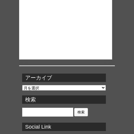
アーカイブ
ア
ー
カ
検索
イ
ブ
検
索:
Social Link