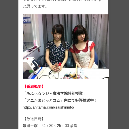
と思ってます。
【番組概要】
「あふぃ☆ラジ～魔法学院特別授業」
「アニたまどっとコム」内にて好評放送中！
http://anitama.com/saishininfo/
【放送日時】
毎週土曜 24：30～25：00 放送