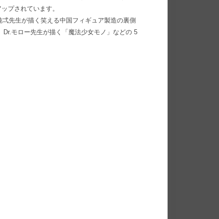
アップされています。
上純弌先生が描く笑える中国フィギュア製造の裏側
、Dr.モロー先生が描く「魔法少女モノ」などの 5