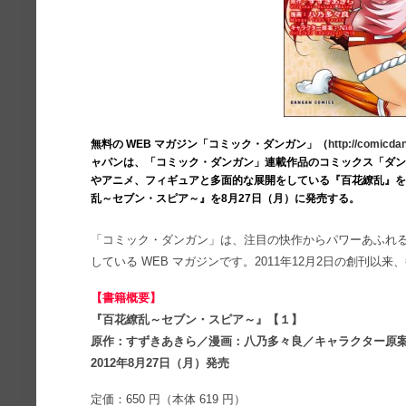
無料の WEB マガジン「コミック・ダンガン」（
http://comicda
ャパンは、「コミック・ダンガン」連載作品のコミックス「ダンガ
やアニメ、フィギュアと多面的な展開をしている『百花繚乱』
乱～セブン・スピア～』を8月27日（月）に発売する。
「コミック・ダンガン」は、注目の快作からパワーあふれ
している WEB マガジンです。2011年12月2日の創刊
【書籍概要】
『百花繚乱～セブン・スピア～』【１】
原作：すずきあきら／漫画：八乃多々良／キャラクター原案：
2012年8月27日（月）発売
定価：650 円（本体 619 円）