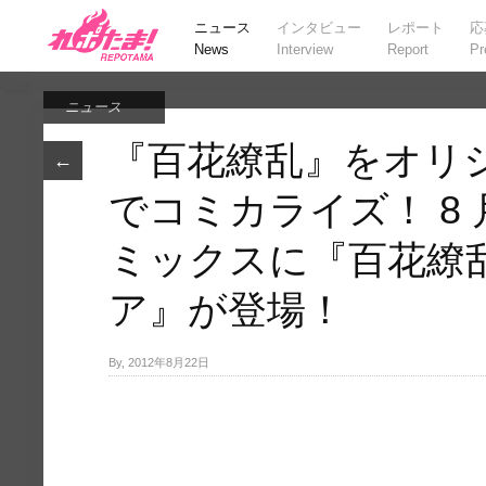
ニュース
インタビュー
レポート
応
News
Interview
Report
Pr
ニュース
『百花繚乱』をオリ
←
でコミカライズ！ 8
ミックスに『百花繚
ア』が登場！
By, 2012年8月22日