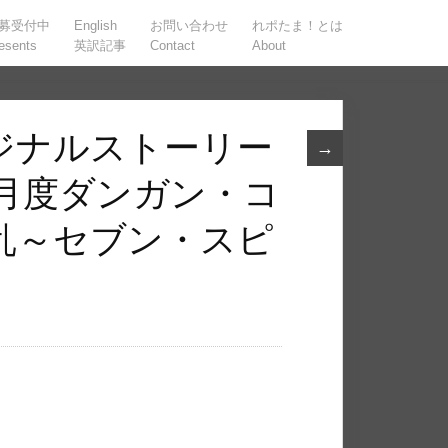
募受付中
English
お問い合わせ
れポたま！とは
esents
英訳記事
Contact
About
ジナルストーリー
→
 月度ダンガン・コ
乱～セブン・スピ