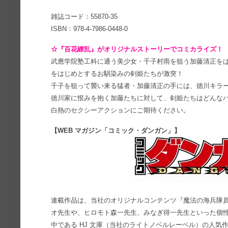
雑誌コード：55870-35
ISBN：978-4-7986-0448-0
☆『百花繚乱』がオリジナルストーリーでコミカライズ！
武應学院塾工科に通う美少女・千子村雨を狙う加藤清正を
をはじめとするお馴染みの剣姫たちが激突！
千子を狙って襲い来る猛者・加藤清正の手には、徳川キラ
徳川家に恨みを抱く加藤たちに対して、剣姫たちはどんなバ
白熱のセクシーアクションにご期待ください。
【WEB マガジン「コミック・ダンガン」】
連載作品は、当社のオリジナルコンテンツ『魔法の海兵隊
オ先生や、ヒロモト森一先生、みなぎ得一先生といった個性
中である HJ 文庫（当社のライトノベルレーベル）の人