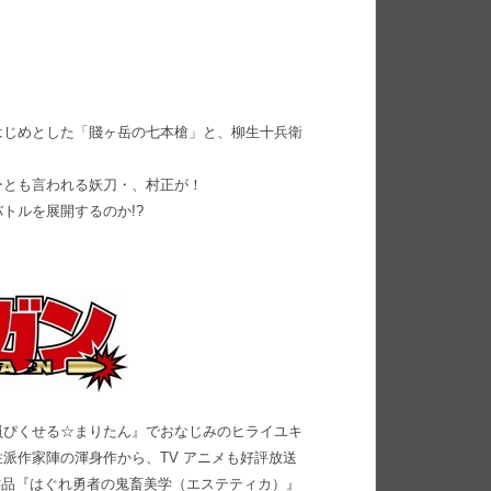
はじめとした「賤ヶ岳の七本槍」と、柳生十兵衛
ーとも言われる妖刀・、村正が！
トルを展開するのか!?
員ぴくせる☆まりたん』でおなじみのヒライユキ
派作家陣の渾身作から、TV アニメも好評放送
気作品『はぐれ勇者の鬼畜美学（エステティカ）』