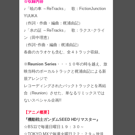
☆収録内容
♪「暁の車 ～ReTracks」 歌：FictionJunction
YUUKA
（作詞・作曲・編曲：梶浦由記）
♪「水の証 ～ReTracks」 歌：ラクス･クライ
ン（田中理恵）
（作詞･作曲・編曲：梶浦由記）
各曲のカラオケも含む、全４トラック収録。
※
Reunion Series
・・・１０年の時を越え、放
映当時のボーカルトラックと梶浦由記による新
規アレンジで
レコーディングされたバックトラックとを再結
合（Reunion）させた、単なるリミックスでは
ないスペシャル企画!!
【アニメ概要】
『機動戦士ガンダムSEED HDリマスター』
☆BS11で毎週日曜日１９：３０～
☆TOKYO MXで毎週火曜日２２：２９～放送