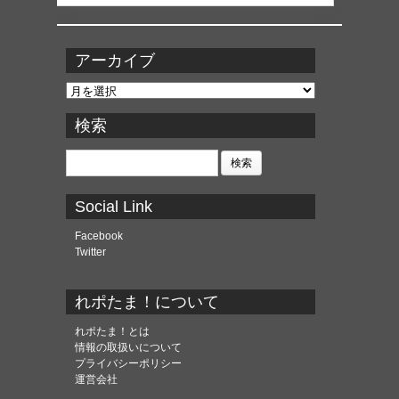
アーカイブ
ア
ー
カ
検索
イ
ブ
検
索:
Social Link
Facebook
Twitter
れポたま！について
れポたま！とは
情報の取扱いについて
プライバシーポリシー
運営会社