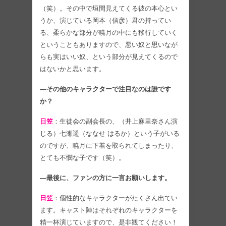
（笑）。その中で垣間見えてくる彼の本心とい
うか、演じている岡本（信彦）君の持ってい
る、柔らかな部分が暁月の中にも移行していく
ということもありますので、悪い奴と思いなが
らも実はいい奴、という部分が見えてくるので
はないかと思います。
―その他のキャラクターで注目なのは誰です
か？
日笠
：生徒会の副会長の、（井上麻里奈さん演
じる）七瀬遥（ななせ はるか）という子がいる
のですが、暁月に下着を取られてしまったり、
とても不憫な子です（笑）。
―最後に、ファンの方に一言お願いします。
日笠
：個性的なキャラクターがたくさん出てい
ます。キャスト陣はそれぞれのキャラクターを
精一杯演じていますので、是非観てください！