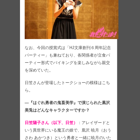
なお、今回の授賞式は「HJ文庫創刊６周年記念
パーティー」も兼ねており、各関係者が立食パ
ーティー形式でバイキングを楽しみながら親交
を深めていた。
日笠さんが登場したトークショーの模様はこち
ら。
―『はぐれ勇者の鬼畜美学』で演じられた凰沢
美兎はどんなキャラクターですか？
日笠陽子さん（以下、日笠）
：アレイザードと
いう異世界にいる魔王の娘で、凰沢 暁月（おう
さわ あかつき）という勇者と一緒に暁月のいた