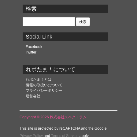
ー
カ
検索
イ
ブ
検
索:
Social Link
Facebook
Twitter
れポたま！について
れポたま！とは
情報の取扱いについて
プライバシーポリシー
運営会社
Copyright © 2026 株式会社スペクトラム
This site is protected by reCAPTCHA and the Google
Privacy Policy
and
Terms of Service
apply.