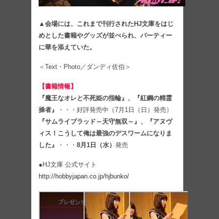
▲会場には、これまで刊行されたHJ文庫をはじ
めとした書籍やグッズが並べられ、パーティー
に華を添えていた。
＜Text・Photo／ダンディ佐伯＞
【書籍情報】
『魔王なオレと不死姫の指輪』、『紅鋼の精霊
操者』
・・・好評発売中（7月1日（日）発売）
『サムライブラッド～天守無双～』、『アヌヴ
ィス！こうして俺は最強のデスワームになりま
した』
・・・
8月1日（水）
発売
●HJ文庫 公式サイト
http://hobbyjapan.co.jp/hjbunko/