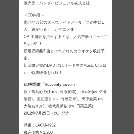
販売元：バンダイビジュアル株式会社
＜CD内容＞
累計44万部の大人気ライトノベル『この中に1
人、妹がいる！』がアニメ化！
OP 主題歌を担当するのは、人気声優ユニット”
StylipS” ！
新規収録曲3 曲とそれぞれのカラオケを収録予
定。
初回限定盤のDVD にはリード曲のMusic Clip ほ
か、特典映像を収録！
ED主題歌「Heavenly Lover」
歌：鶴眞心乃枝 (cv. 石原夏織)、神凪雅(cv. 佐倉
綾音)、国立凛香 (cv. 竹達彩奈)、天導愛菜 (cv.
大亀あすか)、嵯峨良芽依 (cv. 日高里菜)
2012年7月25日（水）
発売
品番：LACM-4952
税込価格￥1,200