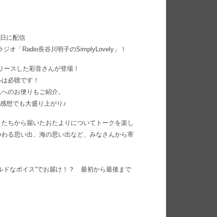
水曜日に配信
Radio長谷川明子のSimplyLovely」！
をリリースした彩音さんが登場！
ルは必聴です！
んへのお便りもご紹介。
の感想でも大盛り上がり♪
」たちから届いたおたよりについてトークを楽し
つわる思い出、海の思い出など、みなさんから寄
ルドなボイス”でお届け！？ 最初から最後まで