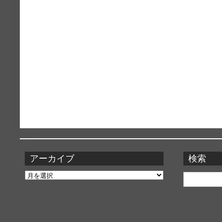
アーカイブ
検索
ア
検
ー
索:
カ
イ
ブ