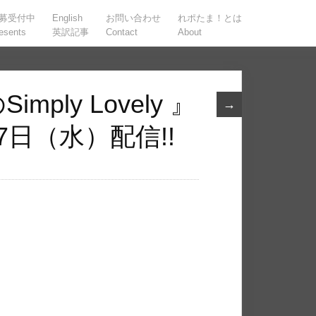
募受付中
English
お問い合わせ
れポたま！とは
esents
英訳記事
Contact
About
mply Lovely 』
→
27日（水）配信!!