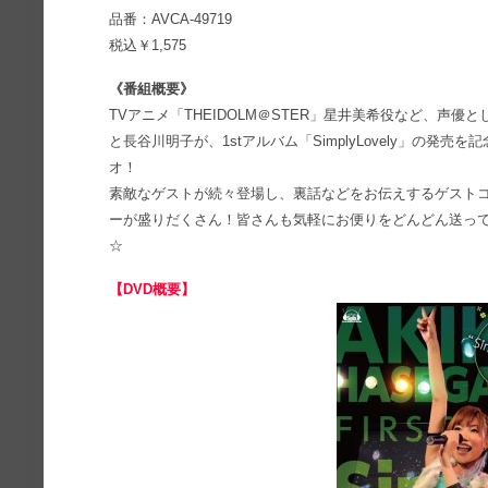
品番：AVCA-49719
税込￥1,575
《番組概要》
TVアニメ「THEIDOLM＠STER」星井美希役など、声
と長谷川明子が、1stアルバム「SimplyLovely」の発
オ！
素敵なゲストが続々登場し、裏話などをお伝えするゲスト
ーが盛りだくさん！皆さんも気軽にお便りをどんどん送っ
☆
【DVD概要】