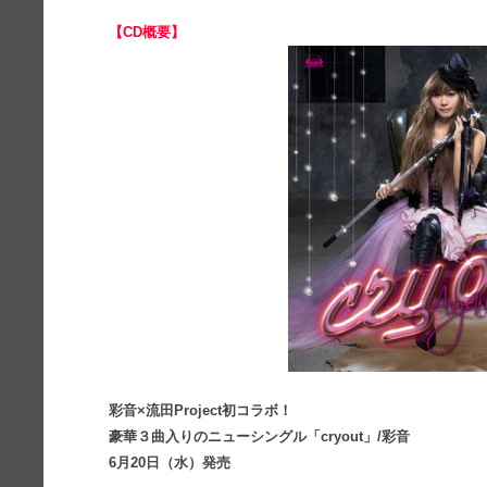
【CD概要】
彩音×流田Project初コラボ！
豪華３曲入りのニューシングル「cryout」/彩音
6月20日（水）発売