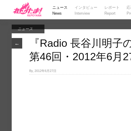
ニュース
インタビュー
レポート
応
News
Interview
Report
Pr
ニュース
『Radio 長谷川明子のSi
←
第46回・2012年6月
By, 2012年6月27日