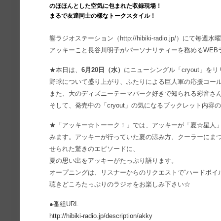
のほほんとした空気に包まれた収録現場！
まるで友達同士の様なトークスタイル！
響ラジオステーション（http://hibiki-radio.jp/）にて毎週
アッキーこと長谷川明子がパーソナリティーを務めるWEBラジオ「
★本日は、
6月20日（水）
にニューシングル「cryout」
野球について盛り上がり、ふたりによる巨人軍の応援コー
また、大のディズニーテーマパーク好きで知られる彩音さ
そして、発売中の「cryout」の気になるブックレット内容
★「アッキー☆トーーク！」では、アッキーが「夏☆星人
みます。アッキーが行っていた夏の涼み方、クーラーにま
せられた驚きのエピソードに、
夏の思い出をアッキーがたっぷり語ります。
オープニングは、リスナーからのリクエストで“ハードボイ
聴きどころたっぷりのラジオをお楽しみ下さい☆
●番組URL
http://hibiki-radio.jp/description/akky