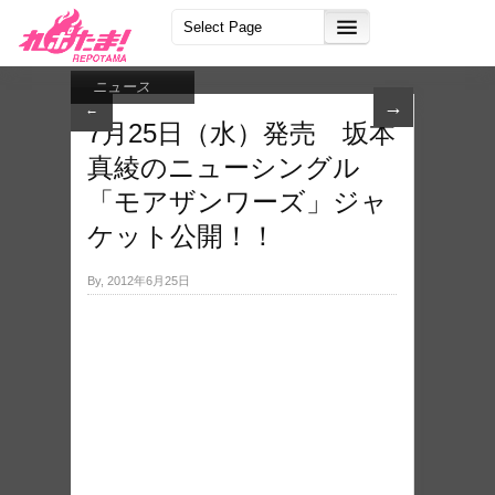
ニュース
→
←
7​月25日（水）発売 坂本
真綾のニューシ​ングル
「モアザンワー​ズ」ジャ
ケット公開！​！
By, 2012年6月25日