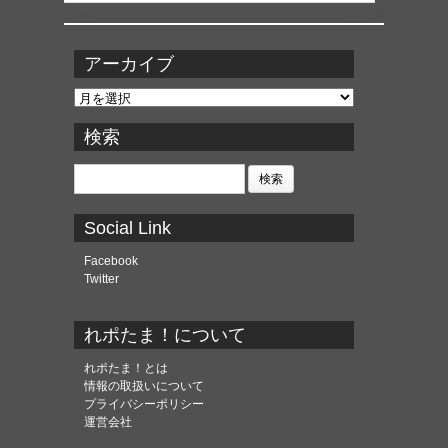
アーカイブ
ア
ー
カ
検索
イ
ブ
検
索:
Social Link
Facebook
Twitter
れポたま！について
れポたま！とは
情報の取扱いについて
プライバシーポリシー
運営会社