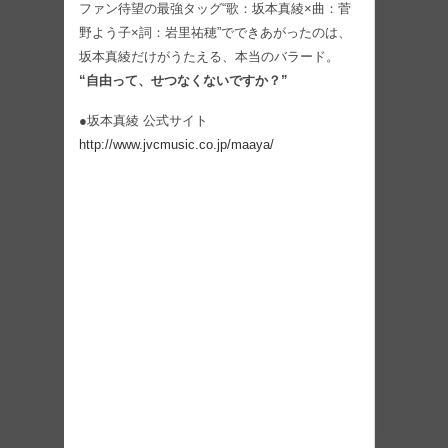
ファン待望の最強タッグ“歌：坂本真綾×曲：菅
野よう子×詞：岩里祐穂”でできあがったのは、
坂本真綾だけがうたえる、本当のバラード。
“自由って、せつなくないですか？”
●坂本真綾 公式サイト
http://www.jvcmusic.co.jp/maaya/