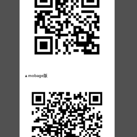
▲mobage版