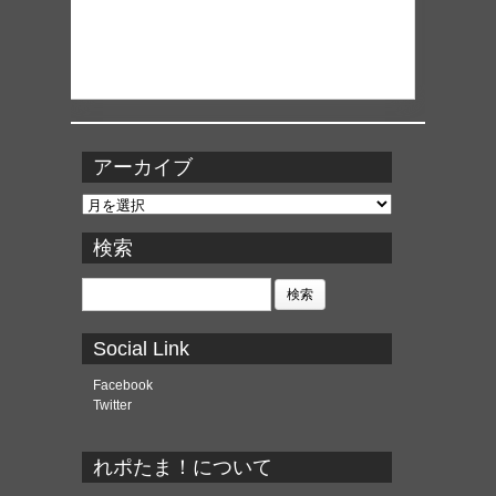
アーカイブ
ア
ー
カ
検索
イ
ブ
検
索:
Social Link
Facebook
Twitter
れポたま！について