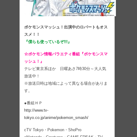
ポケモンスマッシュ！出演中のロバートもオス
スメ！！
『僕らも使っているぞ!!!』
☆ポケモン情報バラエティ番組『ポケモンスマ
ッシュ！』
テレビ東京系ほか 日曜あさ7時30分～大人気
放送中！
※放送日時は地域によって異なる場合がありま
す。
●番組ＨＰ
http://www.tv-
tokyo.co.jp/anime/pokemon_smash/
cTV Tokyo・Pokemon・ShoPro