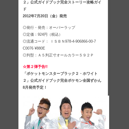
２」公式ガイドブック完全ストーリー攻略ガイ
ド
2012年7月20日（金）発売
◎発行・発売：オーバーラップ
◎定価：924円（税込）
◎流通コード： ＩＳＢＮ978-4-906866-00-7
C0076 ¥880E
◎判型：Ａ５判正寸オールカラー５９２Ｐ
☆第２弾予告!!
「ポケットモンスターブラック２・ホワイト
２」公式ガイドブック完全ポケモン全国ずかん
8月発売予定！