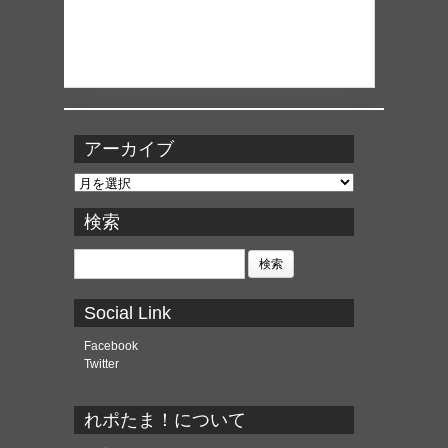
アーカイブ
ア
ー
カ
検索
イ
ブ
検
索:
Social Link
Facebook
Twitter
れポたま！について