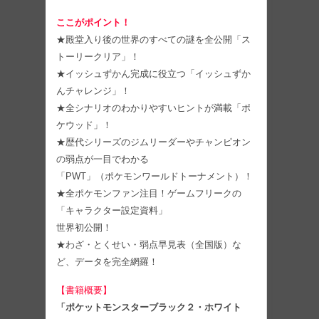
ここがポイント！
★殿堂入り後の世界のすべての謎を全公開「ス
トーリークリア」！
★イッシュずかん完成に役立つ「イッシュずか
んチャレンジ」！
★全シナリオのわかりやすいヒントが満載「ポ
ケウッド」！
★歴代シリーズのジムリーダーやチャンピオン
の弱点が一目でわかる
「PWT」（ポケモンワールドトーナメント）！
★全ポケモンファン注目！ゲームフリークの
「キャラクター設定資料」
世界初公開！
★わざ・とくせい・弱点早見表（全国版）な
ど、データを完全網羅！
【書籍概要】
「ポケットモンスターブラック２・ホワイト