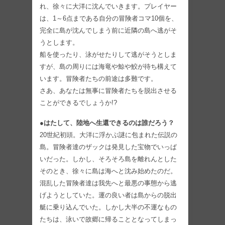
れ、徐々に大洋に沈んでいきます。プレイヤー
は、1～6点まである自分の冒険者コマ10個を、
完全に島が沈んでしまう前に近隣の島へ逃がそ
うとします。
船を使ったり、泳がせたりして逃がそうとしま
すが、島の周りには海竜や鯨や鮫が待ち構えて
います。冒険者たちの前途は多難です。
さあ、あなたは無事に冒険者たちを脱出させる
ことができるでしょうか!?
●はたして、陸地へ生還できるのは誰だろう？
20世紀初頭。大洋に浮かぶ謎に包まれた伝説の
島。冒険者達のザックは発見した宝物でいっぱ
いだった。しかし、そろそろ島を離れんとした
そのとき、徐々に島は海へと沈み始めたのだ。
混乱した冒険者達は我先へと最悪の事態から逃
げようとしていた。運の良い者は島からの脱出
艇に乗り込んでいた。しかし大半の不運なもの
たちは、泳いで故郷に帰ることとなってしまっ