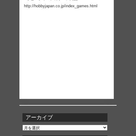
http://hobbyjapan.co.jp/index_games.html
アーカイブ
ア
ー