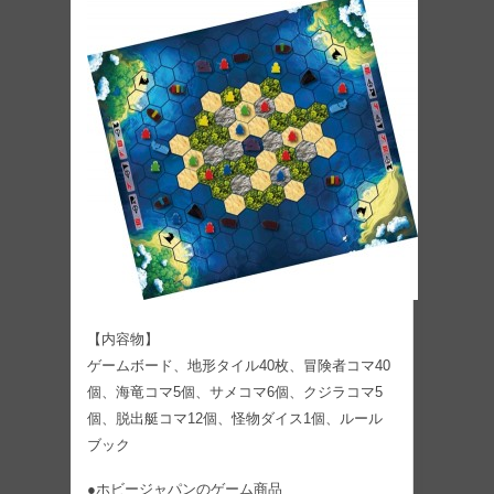
【内容物】
ゲームボード、地形タイル40枚、冒険者コマ40
個、海竜コマ5個、サメコマ6個、クジラコマ5
個、脱出艇コマ12個、怪物ダイス1個、ルール
ブック
●ホビージャパンのゲーム商品