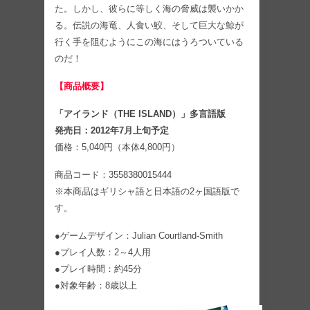
た。しかし、彼らに等しく海の脅威は襲いかか
る。伝説の海竜、人食い鮫、そして巨大な鯨が
行く手を阻むようにこの海にはうろついている
のだ！
【商品概要】
「アイランド（THE ISLAND）」多言語版
発売日：2012年7月上旬予定
価格：5,040円（本体4,800円）
商品コード：3558380015444
※本商品はギリシャ語と日本語の2ヶ国語版で
す。
●ゲームデザイン：Julian Courtland-Smith
●プレイ人数：2～4人用
●プレイ時間：約45分
●対象年齢：8歳以上