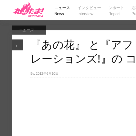
ニュース
インタビュー
レポート
応
News
Interview
Report
Pr
ニュース
『あの花』 と『ア
←
レーションズ!』の コ
By, 2012年6月10日