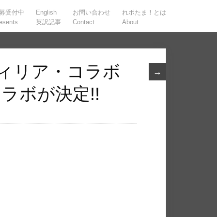
募受付中
English
お問い合わせ
れポたま！とは
esents
英訳記事
Contact
About
フィリア・コラボ
→
ラボが決定!!