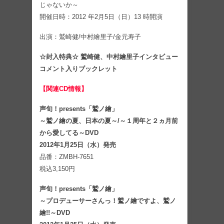
じゃないか～
開催日時：2012 年2月5日（日）13 時開演
出演：鷲崎健/中村繪里子/金元寿子
☆封入特典☆ 鷲崎健、中村繪里子インタビュー
コメント入りブックレット
【関連CD情報】
声旬！presents「鷲ノ繪」
～鷲ノ繪の夏、日本の夏～/～１周年と２ヵ月前
から愛してる～DVD
2012年1月25日（水）発売
品番：ZMBH‐7651
税込3,150円
声旬！presents「鷲ノ繪」
～プロデューサーさんっ！鷲ノ繪ですよ、鷲ノ
繪!!～DVD