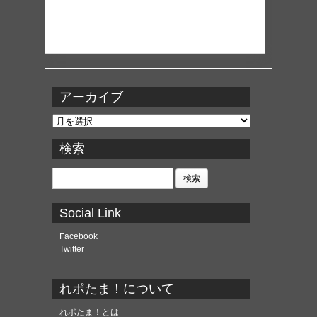
アーカイブ
ア
ー
カ
検索
イ
ブ
検
索:
Social Link
Facebook
Twitter
れポたま！について
れポたま！とは