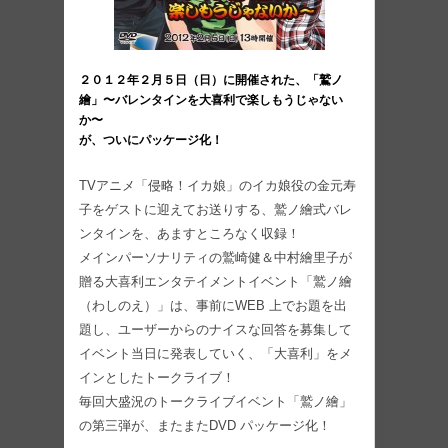
２０１２年２月５日（日）に開催された、「鷲ノ
繪」〜バレンタインを大喜利で楽しもうじゃない
か〜
が、ついにパッケージ化！
TVアニメ「侵略！イカ娘」のイカ娘役の金元寿
子をゲストに迎えてお送りする、鷲ノ繪式バレ
ンタインを、あますところなく収録！
メインパーソナリティの鷲崎健＆中村繪里子が
贈る大喜利エンタテイメントイベント「鷲ノ繪
（わしのえ）」は、事前にWEB 上でお題を出
題し、ユーザーからのナイスな回答を募集して
イベント当日に発表していく、「大喜利」をメ
インとしたトークライブ！
毎回大盛況のトークライブイベント「鷲ノ繪」
の第三弾が、またまたDVD パッケージ化！