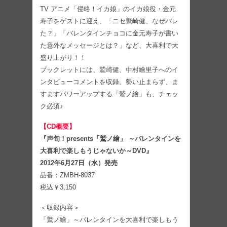
TV アニメ「侵略！イカ娘」のイカ娘役・金元
寿子をゲストに迎え、「ニセ鷲崎健、なぜバレ
た？」「バレンタインチョコに金元寿子が書い
た意外なメッセージとは？」など、大喜利で大
盛り上がり！！
ブックレットには、鷲崎健、中村繪里子へのイ
ンタビューコメントを収録。勢い止まらず、ま
すますパワーアップする「鷲ノ繪」も、チェッ
ク必須♪
【CD概要】
『声旬！presents「鷲ノ繪」 ～バレンタインを
大喜利で楽しもうじゃないか～DVD』
2012年6月27日（水）発売
品番：ZMBH-8037
税込￥3,150
＜収録内容＞
「鷲ノ繪」～バレンタインを大喜利で楽しもう