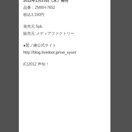
2012年1月25日（水）発売
品番：ZMBH‐7652
税込3,150円
発売元:5pb.
販売元:メディアファクトリー
●鷲ノ繪公式サイト
http://blog.livedoor.jp/sei_syun/
(C)2012 声旬！